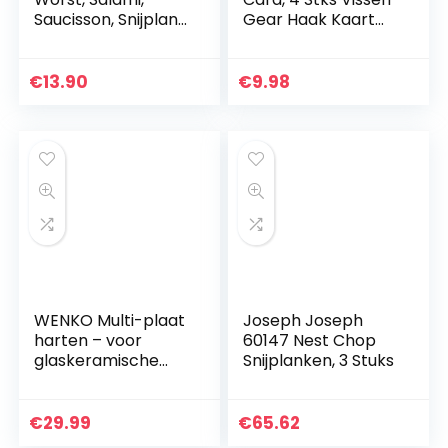
Saucisson, Snijplank
Gear Haak Kaart
– Houten voor
Outdoor EDC
rechtshandigen
Gereedschap
Camping Supplies
€
13.90
€
9.98
Survival Tools…
WENKO Multi-plaat
Joseph Joseph
harten – voor
60147 Nest Chop
glaskeramische
Snijplanken, 3 Stuks
kookplaten,
snijplank, gehard
glas, 56 x 0,5 x 50
€
29.99
€
65.62
cm, meerkleurig