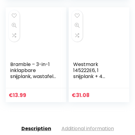
Bramble – 3-in-1
Westmark
inklapbare
145222E6, 1
snijplank, wastafel
snijplank + 4
afdruiprek en
messen, 37×25,5
waskom
cm
€
13.99
€
31.08
Description
Additional information