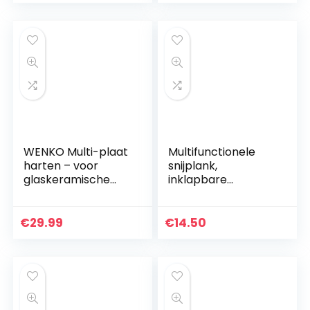
WENKO Multi-plaat
Multifunctionele
harten – voor
snijplank,
glaskeramische
inklapbare
kookplaten,
groentefruitzeefjes
snijplank, gehard
wasbak emmer
glas, 56 x 0,5 x 50
mand, hakken &
€
29.99
€
14.50
cm, meerkleurig
snijplank voor
kamperen,
picknick…