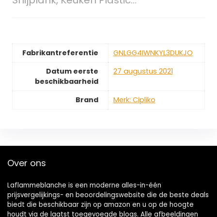
Snijplank, Keuken Plastic…
Fabrikantreferentie
GNLGG4IWNKYL3DUKJO
Datum eerste
27 augustus 2021
beschikbaarheid
Brand
Merk: Cipliko
Over ons
Laflammeblanche is een moderne alles-in-één
prijsvergelijkings- en beoordelingswebsite die de beste deals
biedt die beschikbaar zijn op amazon en u op de hoogte
houdt via de laatst toegevoegde blogs. Alle afbeeldingen