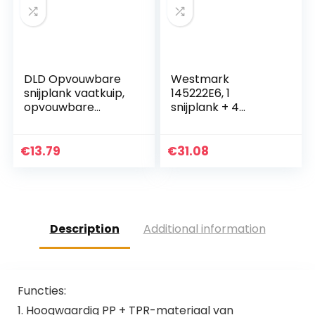
DLD Opvouwbare
Westmark
snijplank vaatkuip,
145222E6, 1
opvouwbare
snijplank + 4
afvoermand
messen, 37×25,5
vergiet met
cm
stekker,
€
13.79
€
31.08
multifunctionele
snijplank voor
wassen en…
Description
Additional information
Functies:
1. Hoogwaardig PP + TPR-materiaal van