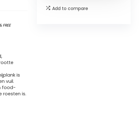
Add to compare
&
FREE
,
rootte
jplank is
n vuil.
n food-
e roesten is.