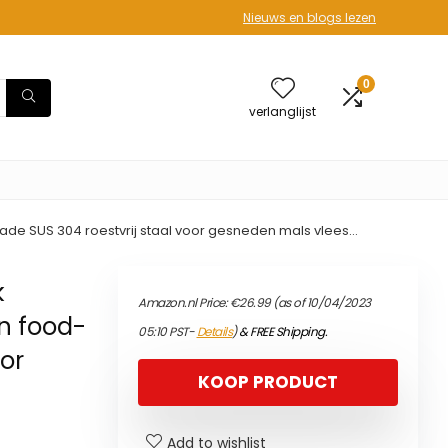
Nieuws en blogs lezen
0
verlanglijst
ade SUS 304 roestvrij staal voor gesneden mals vlees…
k
Amazon.nl Price:
€
26.99
(as of 10/04/2023
n food-
05:10 PST-
Details
)
&
FREE Shipping
.
oor
KOOP PRODUCT
Add to wishlist