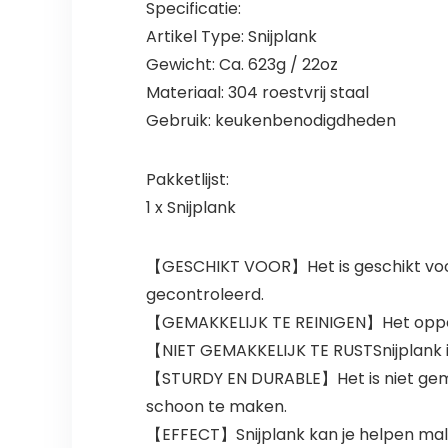
Specificatie:
Artikel Type: Snijplank
Gewicht: Ca. 623g / 22oz
Materiaal: 304 roestvrij staal
Gebruik: keukenbenodigdheden
Pakketlijst:
1 x Snijplank
【GESCHIKT VOOR】Het is geschikt voor
gecontroleerd.
【GEMAKKELIJK TE REINIGEN】Het oppervla
【NIET GEMAKKELIJK TE RUSTSnijplank is
【STURDY EN DURABLE】Het is niet gemak
schoon te maken.
【EFFECT】Snijplank kan je helpen mals v