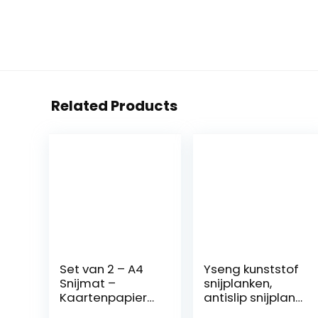
Related Products
Set van 2 – A4
Yseng kunststof
Snijmat –
snijplanken,
Kaartenpapier
antislip snijplank,
Snijmat Mat Mat
draagbaar mat