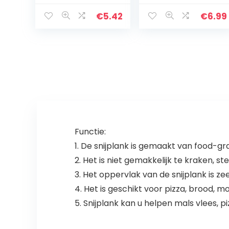
Bord –
snijplank 4 stuks
Antislipoppervla
voor keuken
€
5.42
€
6.99
k –
Markeringgeleid
ers voor
nauwkeurig…
Functie:
1. De snijplank is gemaakt van food-gra
2. Het is niet gemakkelijk te kraken, 
3. Het oppervlak van de snijplank is ze
4. Het is geschikt voor pizza, brood,
5. Snijplank kan u helpen mals vlees, p