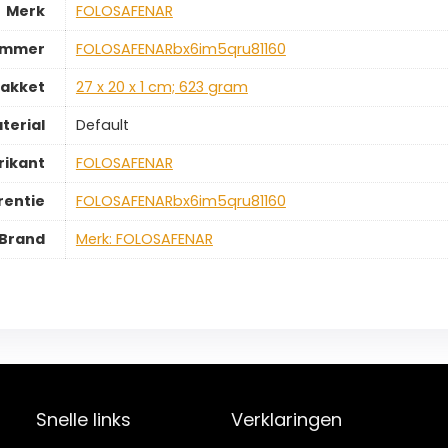
Merk
‎FOLOSAFENAR
ummer
‎FOLOSAFENARbx6im5qru81160
pakket
‎27 x 20 x 1 cm; 623 gram
terial
‎Default
rikant
‎FOLOSAFENAR
rentie
‎FOLOSAFENARbx6im5qru81160
Brand
Merk: FOLOSAFENAR
Snelle links
Verklaringen