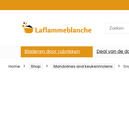
Search
for:
Bladeren door rubrieken
Deal van de d
Home
Shop
Mandolines and keukenmolens
Sn