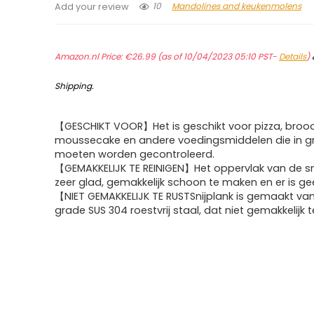
10
Mandolines and keukenmolens
Add your review
Amazon.nl Price:
€
26.99
(as of 10/04/2023 05:10 PST-
Details
)
Shipping
.
【GESCHIKT VOOR】Het is geschikt voor pizza, brood
moussecake en andere voedingsmiddelen die in g
moeten worden gecontroleerd.
【GEMAKKELIJK TE REINIGEN】Het oppervlak van de sni
zeer glad, gemakkelijk schoon te maken en er is gee
【NIET GEMAKKELIJK TE RUSTSnijplank is gemaakt va
grade SUS 304 roestvrij staal, dat niet gemakkelijk t