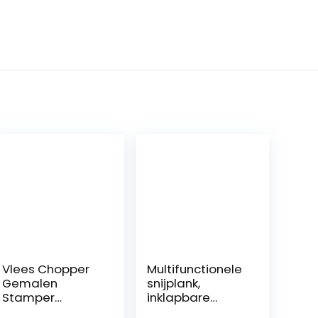
Vlees Chopper
Multifunctionele
Gemalen
snijplank,
Stamper
inklapbare
Hittebestendige
groentefruitzeef