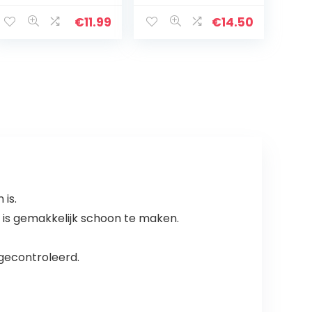
Stamper
jes wasbak
Chopper
emmer mand,
€
11.99
€
14.50
Hamburger
hakken &
Vlees Chopper
snijplank voor
Stamper
kamperen,
Chopping Tool
picknick…
 is.
n is gemakkelijk schoon te maken.
 gecontroleerd.