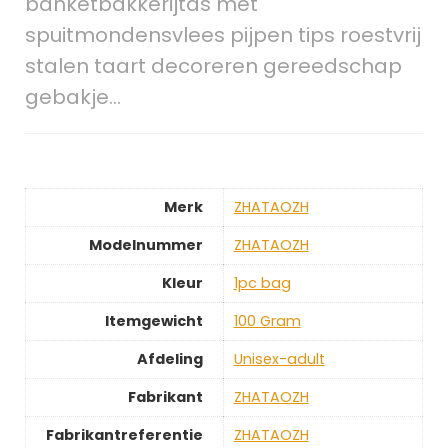
banketbakkerijtas met
spuitmondensvlees pijpen tips roestvrij
stalen taart decoreren gereedschap
gebakje…
Merk
‎ZHATAOZH
Modelnummer
‎ZHATAOZH
Kleur
‎1pc bag
Itemgewicht
‎100 Gram
Afdeling
‎Unisex-adult
Fabrikant
‎ZHATAOZH
Fabrikantreferentie
‎ZHATAOZH