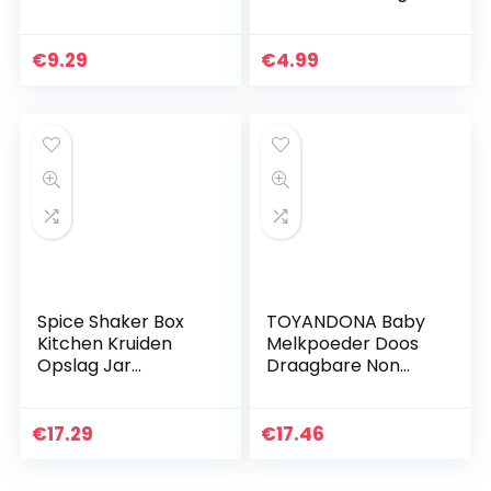
knobbels, keuken
Transparante
picknicks bbq
keukenbenodigdhe
reizen zout doos
den met dubbele
€
9.29
€
4.99
voor salade…
deksels 250 ml geel
Spice Shaker Box
TOYANDONA Baby
Kitchen Kruiden
Melkpoeder Doos
Opslag Jar
Draagbare Non
Zoutpeper
Spill Melk Formule
Creature
Verzegeld
Containers Koffie,
Opbergdoos Met
€
17.29
€
17.46
Keuken Opslag
Scoop Baby Snoep
Spice Rack
Fruit Snack…