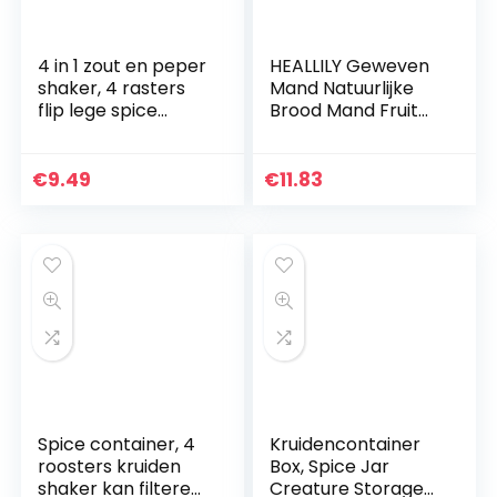
4 in 1 zout en peper
HEALLILY Geweven
shaker, 4 rasters
Mand Natuurlijke
flip lege spice
Brood Mand Fruit
dispenser,
Groente Mand
transparante
Snack Gebak
kruiden shaker
Voedsel Lade Voor
€
9.49
€
11.83
potten met
Keuken Restaurant
deksel…
Aanrecht…
Spice container, 4
Kruidencontainer
roosters kruiden
Box, Spice Jar
shaker kan filteren
Creature Storage