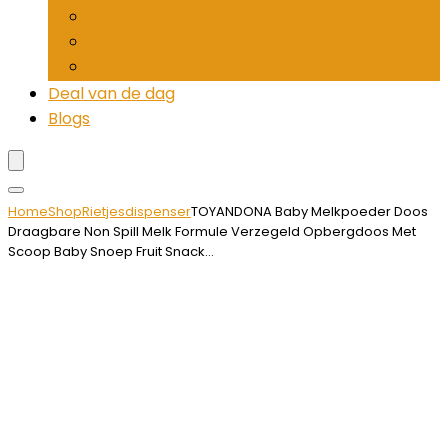
Pepermolens
Rietjesdispenser
Tandenstokerhouders
Deal van de dag
Blogs
Home
Shop
Rietjesdispenser
TOYANDONA Baby Melkpoeder Doos
Draagbare Non Spill Melk Formule Verzegeld Opbergdoos Met
Scoop Baby Snoep Fruit Snack…