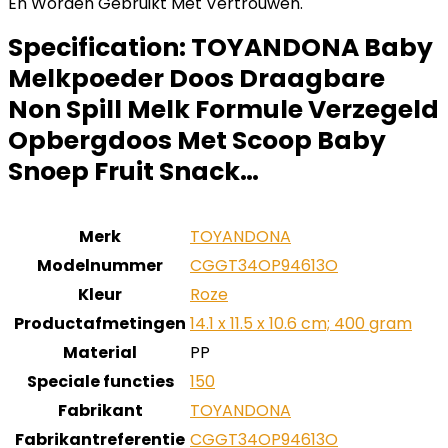
En Worden Gebruikt Met Vertrouwen.
Specification:
TOYANDONA Baby
Melkpoeder Doos Draagbare
Non Spill Melk Formule Verzegeld
Opbergdoos Met Scoop Baby
Snoep Fruit Snack…
Merk
‎TOYANDONA
Modelnummer
‎CGGT34OP94613O
Kleur
‎Roze
Productafmetingen
‎14.1 x 11.5 x 10.6 cm; 400 gram
Material
‎PP
Speciale functies
‎150
Fabrikant
‎TOYANDONA
Fabrikantreferentie
‎CGGT34OP94613O