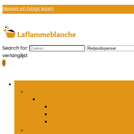
Nieuws en blogs lezen
Search for:
verlanglijst
0
Bladeren door rubrieken
Houders and organizers voor keukenbestek
Houders and organizers voor keukenbes
Bestekhaken
Bestekpotten
Bestekrekken
Keukenmessen