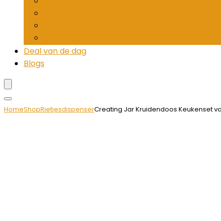
Mandolines and keukenmolens
Pepermolens
Rietjesdispenser
Tandenstokerhouders
Deal van de dag
Blogs
Home
Shop
Rietjesdispenser
Creating Jar Kruidendoos Keukenset va