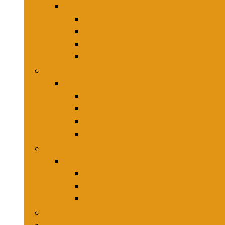
Keukenmessen
Hakmessen
Keukenmessensets
Koksmessen
Trancheersets
Kookgerei
Kookgerei
Lepels, spatels and bakpincetten
Pureepers
Schuimspanen
Stampers
Snijplanken, -matten and -sets
Snijplanken, -matten and -sets
Broodplanken
Hakplanken
Werkbladbeschermers
Aardappelsnijmachines