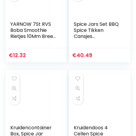
YARNOW 7St RVS
Spice Jars Set BBQ
Boba Smoothie
Spice Tikken
Rietjes 10Mm Breed
Cansjes
Herbruikbare
Roestvrijstalen
Milkshake Bubble
Kruiden
Tea Rietjes Jumbo
Opbergdoos
€
12.32
€
40.49
Metalen
Container met
Drinkrietjes…
Stickers Lade
Keuken Cruet 12…
Kruidencontainer
Kruidendoos 4
Box, Spice Jar
Cellen Spice