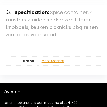
Specification:
Spice container, 4
roosters kruiden shaker kan filteren
knobbels, keuken picknicks bbq reizen
zout doos voor salade…
Brand
Merk: Sraeriot
Over ons
Laflammeblanche is een moderne alles-in-één