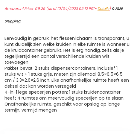
Amazon.nl Price:
€
9.29
(as of 10/04/2023 05:12 PST-
Details
)
&
FREE
Shipping
.
Eenvoudig in gebruik: het flessenlichaam is transparant, u
kunt duidelijk zien welke kruiden in elke ruimte is wanneer u
de kruidcontainer gebruikt. Het is erg handig, zelfs als je
tegelijkertijd een aantal verschillende kruiden wilt
toevoegen
Pakket bevat: 2 stuks dispensercontainers, inclusief 1
stuks wit + 1 stuks grijs, meten zijn allemaal 8.5×6.5×6.5
cm / 3.3×2.6×2.6 inch. Elke onafhankelijke ruimte heeft een
deksel dat kan worden verzegeld
4-in-1 lege specerijen potten: 1 stuks kruidencontainer
heeft 4 ruimtes om meervoudig specerijen op te slaan.
Onafhankelijke ruimte, geschikt voor opslag op lange
termijn, vermijd mengen