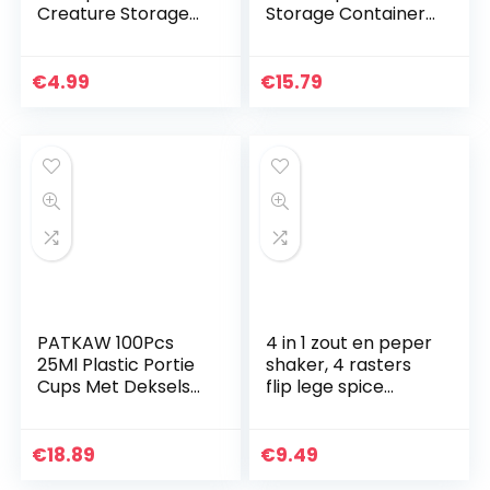
Creature Storage
Storage Container
Transparante
Dispenser Creature
keukenbenodigdhe
Can Jar Salt Cruet
den met dubbele
met Covers Lepels
€
4.99
€
15.79
deksels 250 ml geel
Transparant,
Home…
PATKAW 100Pcs
4 in 1 zout en peper
25Ml Plastic Portie
shaker, 4 rasters
Cups Met Deksels
flip lege spice
Container Clear
dispenser,
Jello Shot Cups
transparante
Kruiderij Dessert
kruiden shaker
€
18.89
€
9.49
Cups Voor
potten met