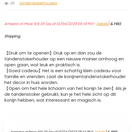
25
Tandenstokerhouders
Amazon.nl Price:
€
9.29
(as of 10/04/2023 05:14 PST-
Details
)
&
FREE
Shipping
.
【Druk om te openen】Druk op en dan zou de
tandenstokerhouder op een nieuwe manier omhoog en
open gaan, wat leuk en praktisch is.
【Goed cadeau】Het is een schattig klein cadeau voor
familie en vrienden. Laat de konijnentandenstokerhouder
het decor in huis worden.
【Open om het hele lichaam van het konijn te zien】Als je
de tandenstoker gebruikt, kun je het hele zicht op dit
konijn hebben, wat interessant en magisch is.
Amazon.nl Price:
€
9.29
(as of 10/04/2023 05:14 PST-
Details
)
&
FREE