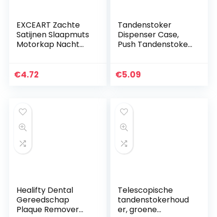
EXCEART Zachte
Tandenstoker
Satijnen Slaapmuts
Dispenser Case,
Motorkap Nacht
Push Tandenstoker
Slaapmuts
Houder Draagbaar,
Hoofddeksel
Automatische
Zijdeachtige
Plastic
€
4.72
€
5.09
Haaruitval Cap
Tandenstokers
Voor Dames
Organizer
Meisjes…
Opbergdoos…
Healifty Dental
Telescopische
Gereedschap
tandenstokerhoud
Plaque Remover
er, groene