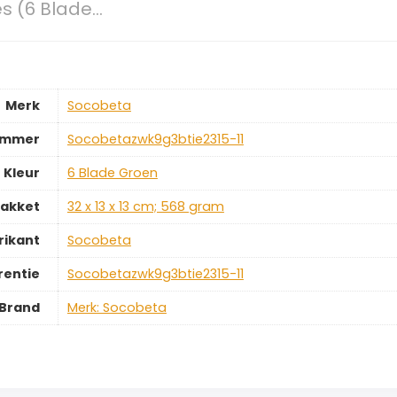
es (6 Blade…
Merk
‎Socobeta
ummer
‎Socobetazwk9g3btie2315-11
Kleur
‎6 Blade Groen
pakket
‎32 x 13 x 13 cm; 568 gram
rikant
‎Socobeta
rentie
‎Socobetazwk9g3btie2315-11
Brand
Merk: Socobeta