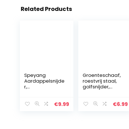
Related Products
Speyang
Groenteschaaf,
Aardappelsnijde
roestvrij staal,
r,
golfsnijder,
aardappelsnijde
Speyang
r, schijven,
golfsnijder, friet
frietsnijder van
chips snijmes
€
9.99
€
6.99
roestvrij staal,
voor het snijden
zeer geschikt
van
voor
aardappelen…
aardappelen…