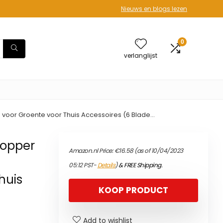
Nieuws en blogs lezen
0
verlanglijst
 voor Groente voor Thuis Accessoires (6 Blade…
hopper
Amazon.nl Price:
€
16.58
(as of 10/04/2023
r
05:12 PST-
Details
)
&
FREE Shipping
.
huis
KOOP PRODUCT
Add to wishlist