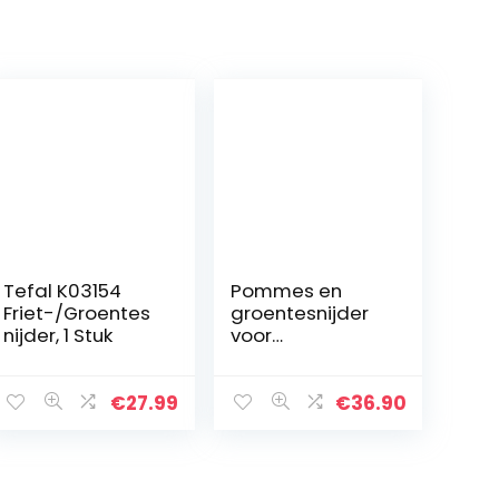
Tefal K03154
Pommes en
Friet-/Groentes
groentesnijder
nijder, 1 Stuk
voor
eenvoudige en
snelle productie
van frietjes en
€
27.99
€
36.90
groentesticks.
Aardappelsnijde
r.