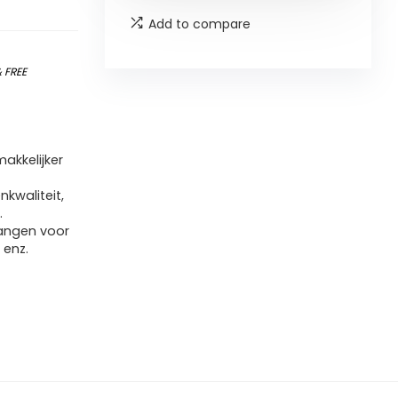
Add to compare
&
FREE
akkelijker
kwaliteit,
.
vangen voor
 enz.