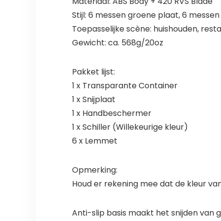
Materiaal: ABS Body + 420 RVS Blade
Stijl: 6 messen groene plaat, 6 messen
Toepasselijke scène: huishouden, restau
Gewicht: ca. 568g/20oz
Pakket lijst:
1 x Transparante Container
1 x Snijplaat
1 x Handbeschermer
1 x Schiller (Willekeurige kleur)
6 x Lemmet
Opmerking:
Houd er rekening mee dat de kleur van d
Anti-slip basis maakt het snijden van 