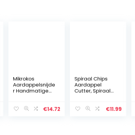
Mikrokos
Spiraal Chips
Aardappelsnijde
Aardappel
r Handmatige
Cutter, Spiraal
Aardappelsnijde
Chips Cutter,
r Rvs
Tornado Slicer,
Aardappelsnijde
Aardappel
€
14.72
€
11.99
r 304 Rvs
Tower Cutter,
Handmatige
Spiraal
Aardappel
Aardappel
Spiraalsnijder…
Snijder…