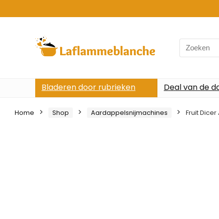
Search
for:
Bladeren door rubrieken
Deal van de d
Home
Shop
Aardappelsnijmachines
Fruit Dic