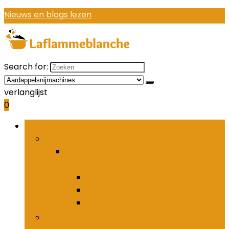
Nieuws en blogs lezen
Search for:
verlanglijst
0
Bladeren door rubrieken
Houders and organizers voor keukenbestek
Houders and organizers voor
keukenbestek
Bestekhaken
Bestekpotten
Bestekrekken
Keukenmessen