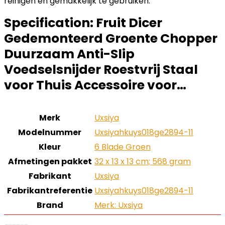
reinigen en gemakkelijk te gebruiken.
Specification:
Fruit Dicer
Gedemonteerd Groente Chopper
Duurzaam Anti-Slip
Voedselsnijder Roestvrij Staal
voor Thuis Accessoire voor…
Merk
‎Uxsiya
Modelnummer
‎Uxsiyahkuys018ge2894-11
Kleur
‎6 Blade Groen
Afmetingen pakket
‎32 x 13 x 13 cm; 568 gram
Fabrikant
‎Uxsiya
Fabrikantreferentie
‎Uxsiyahkuys018ge2894-11
Brand
Merk: Uxsiya