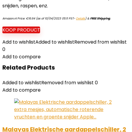
snijden, raspen, enz.
Amazon.nl Price:
€
16.64
(as of 10/04/2023 05:11 PST-
Details
)
&
FREE Shipping
.
KOOP PRODUCT
Add to wishlist
Added to wishlist
Removed from wishlist
0
Add to compare
Related Products
Added to wishlist
Removed from wishlist
0
Add to compare
Malayas Elektrische aardappelschiller, 2