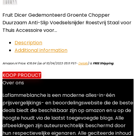
Fruit Dicer Gedemonteerd Groente Chopper
Duurzaam Anti-Slip Voedselsnijder Roestvrij Staal voor
Thuis Accessoire voor…
Description
Additional information
Amazon.nl Price:
€
16.64
(as of 10/04/2023 05:11 PST-
Details
)
&
FREE Shipping
.
KOOP PRODUCT
Over ons
Laflammeblanche is een moderne alles-in-één
prijsvergelijkings- en beoordelingswebsite die de beste
deals biedt die beschikbaar zijn op amazon en u op de
hoogte houdt via de laatst toegevoegde blogs. Alle
afbeeldingen zijn auteursrechtelijk beschermd door
hun respectievelijke eigenaren. Alle geciteerde inhoud