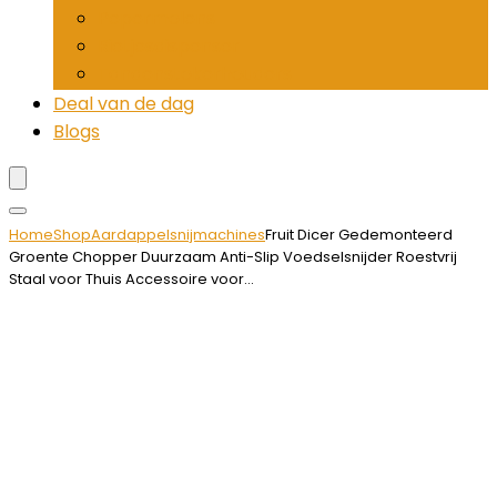
Pepermolens
Rietjesdispenser
Tandenstokerhouders
Deal van de dag
Blogs
Home
Shop
Aardappelsnijmachines
Fruit Dicer Gedemonteerd
Groente Chopper Duurzaam Anti-Slip Voedselsnijder Roestvrij
Staal voor Thuis Accessoire voor…