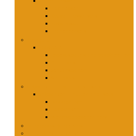
Keukenmessen
Hakmessen
Keukenmessensets
Koksmessen
Trancheersets
Kookgerei
Kookgerei
Lepels, spatels and bakpincetten
Pureepers
Schuimspanen
Stampers
Snijplanken, -matten and -sets
Snijplanken, -matten and -sets
Broodplanken
Hakplanken
Werkbladbeschermers
Aardappelsnijmachines
Mandolines and keukenmolens