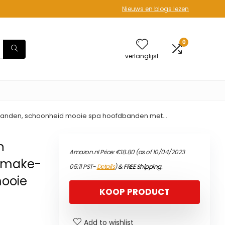
Nieuws en blogs lezen
0
verlanglijst
arbanden, schoonheid mooie spa hoofdbanden met…
n
Amazon.nl Price:
€
18.80
(as of 10/04/2023
 make-
05:11 PST-
Details
)
&
FREE Shipping
.
ooie
KOOP PRODUCT
Add to wishlist