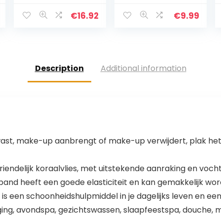
100ml Rose
aardappelscha
Flower Shape
af, gebruikt voor
€
16.92
€
9.99
Wine Glass P
zoete
aardappelen en
fruit of
groenten…
Description
Additional information
ht wast, make-up aanbrengt of make-up verwijdert, plak het
vriendelijk koraalvlies, met uitstekende aanraking en vo
dband heeft een goede elasticiteit en kan gemakkelijk wo
is een schoonheidshulpmiddel in je dagelijks leven en een
ging, avondspa, gezichtswassen, slaapfeestspa, douche, 