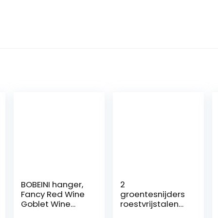
BOBEINI hanger,
2
Fancy Red Wine
groentesnijders
Goblet Wine
roestvrijstalen
Cocktail Glasses
shredder,