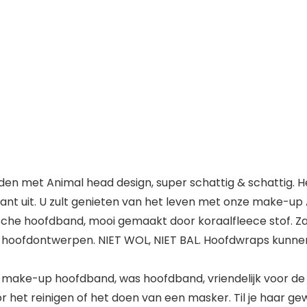
n met Animal head design, super schattig & schattig. H
legant uit. U zult genieten van het leven met onze make-u
che hoofdband, mooi gemaakt door koraalfleece stof. Za
le hoofdontwerpen. NIET WOL, NIET BAL. Hoofdwraps kunne
ake-up hoofdband, was hoofdband, vriendelijk voor de 
r het reinigen of het doen van een masker. Til je haar 