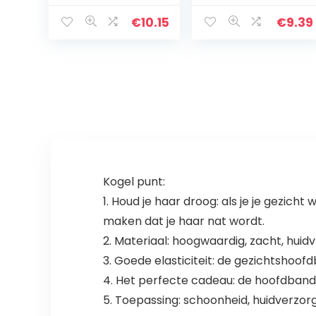
r
roestvrij staal
groentesnijder
€
10.15
€
9.39
Wave Cutter
Aardappelsnijde
r voor het…
Kogel punt:
1. Houd je haar droog: als je je gezic
maken dat je haar nat wordt.
2. Materiaal: hoogwaardig, zacht, huid
3. Goede elasticiteit: de gezichtshoof
4. Het perfecte cadeau: de hoofdband 
5. Toepassing: schoonheid, huidverzor