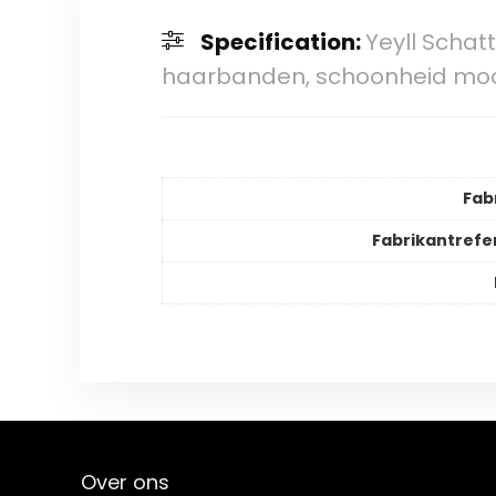
Specification:
Yeyll Scha
haarbanden, schoonheid mo
Fab
Fabrikantrefe
Over ons