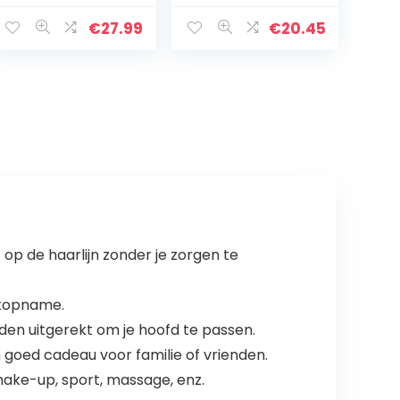
roestvrij staal,
zwart
€
27.99
€
20.45
 op de haarlijn zonder je zorgen te
chtopname.
rden uitgerekt om je hoofd te passen.
 goed cadeau voor familie of vrienden.
make-up, sport, massage, enz.