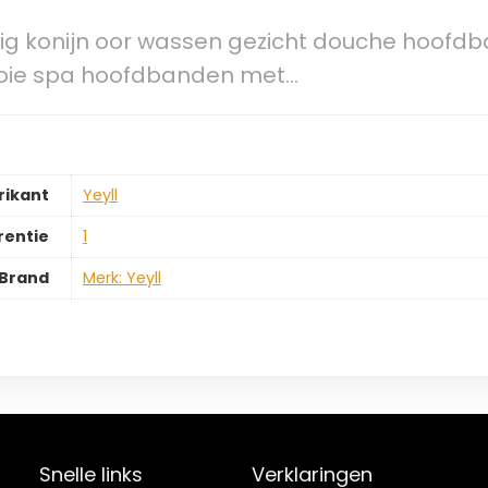
ttig konijn oor wassen gezicht douche hoof
oie spa hoofdbanden met…
rikant
‎Yeyll
rentie
‎1
Brand
Merk: Yeyll
Snelle links
Verklaringen