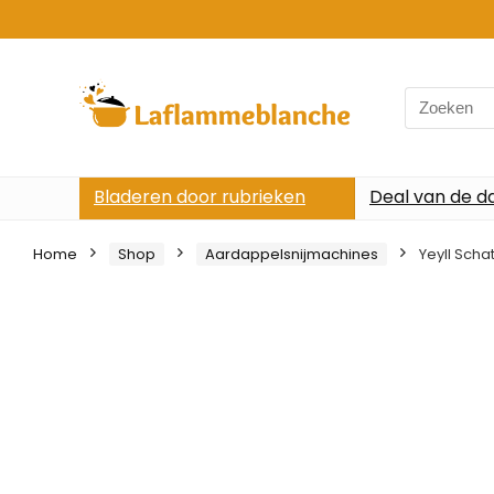
Search
for:
Bladeren door rubrieken
Deal van de d
Home
Shop
Aardappelsnijmachines
Yeyll Sch