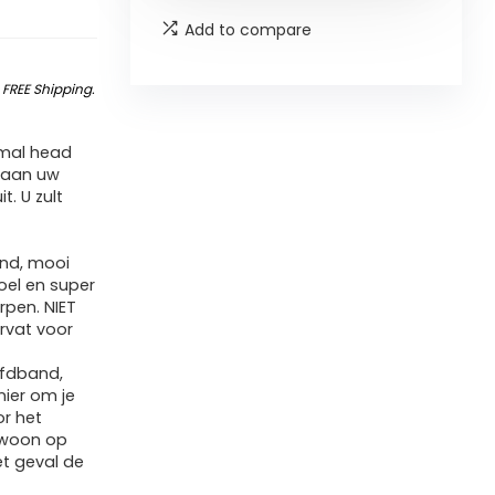
Add to compare
&
FREE Shipping
.
mal head
n aan uw
t. U zult
nd, mooi
oel en super
rpen. NIET
rvat voor
ofdband,
nier om je
r het
gewoon op
et geval de