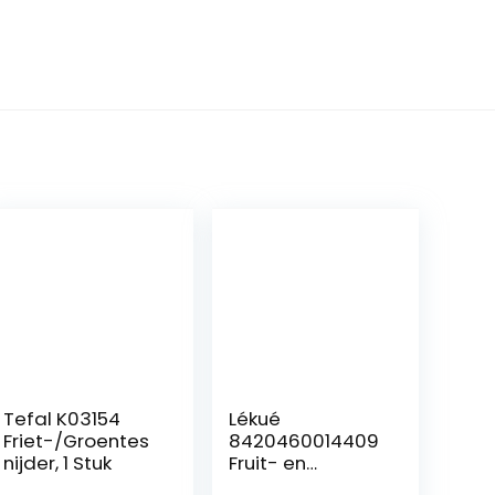
Tefal K03154
Lékué
Friet-/Groentes
8420460014409
nijder, 1 Stuk
Fruit- en
groentesnijder,