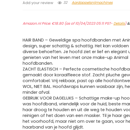
32
Aardappelsnijmachines
Add your review
Amazon.nl Price:
€
18.80
(as of 10/04/2023 05:11 PST-
Details
)
HAIR BAND – Geweldige spa hoofdbanden met Ani
design, super schattig & schattig. Het kan voldoe
diverse behoeften. Je hoofd ziet er lief en elegant ui
genieten van het leven met onze make-up Animal
hoofdbanden.
ZACHT ELASTISCH – Perfecte cosmetische hoofdba
gemaakt door koraalfleece stof. Zacht pluche gev
comfortabel. Vrij rekbaar, past op alle hoofdontwe
WOL, NIET BAL. Hoofdwraps kunnen wasbaar zijn, he
minder afval.
GEBRUIK VOOR DAGELIJKS – Schattige make-up ho
was hoofdband, vriendelijk voor de huid, beste ma
haar droog te houden en uit de weg te houden voo
reinigen of het doen van een masker. Til je haar 
het voorhoofd, maar niet om over te gaan, voor h
haarband van je hoofd glijdt.