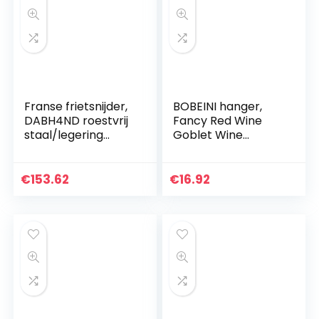
Franse frietsnijder,
BOBEINI hanger,
DABH4ND roestvrij
Fancy Red Wine
staal/legering
Goblet Wine
aardappelchipper
Cocktail Glasses
met 10 mm en 12
100ml Rose Flower
mm messen,
Shape Wine Glass P
€
153.62
€
16.92
professionele…