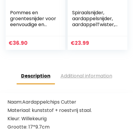
Pommes en
Spiraalsnijder,
groentesnijder voor
aardappelsnijder,
eenvoudige en
aardappelTwister,
snelle productie
Uten
van frietjes en
groentesnijder van
groentesticks.
roestvrij staal met
€
36.90
€
23.99
Aardappelsnijder.
zwengel en
antislip…
Description
Additional information
Naam:Aardappelchips Cutter
Materiaal: kunststof + roestvrij staal.
Kleur: Willekeurig
Grootte: 17*9.7cm