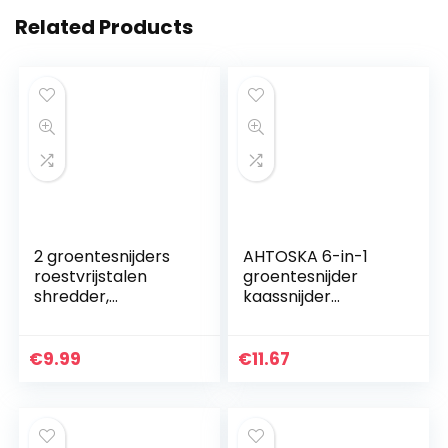
Related Products
2 groentesnijders
AHTOSKA 6-in-1
roestvrijstalen
groentesnijder
shredder,
kaassnijder
aardappelschaaf,
aardappelversnipp
gebruikt voor zoete
eraar biologisch
aardappelen en
voedsel
€
9.99
€
11.67
fruit of groenten…
spiraalsnijder, een
must-have voor…