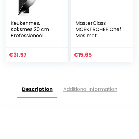
Keukenmes,
MasterClass
Koksmes 20 cm –
MCEKTRCHEF Chef
Professioneel
Mes met
Koksmes – Duits
EdgeKeeper Mes
Roestvast Staal
Sharpener Sheath,
met Hoog
roestvrij staal, 20
€
31.97
€
15.65
Koolstofgehalte –
cm, zwart
Beste Waarde
met…
Description
Additional information