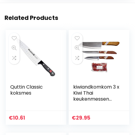
Related Products
Quttin Classic
kiwiandkomkom 3 x
koksmes
Kiwi Thai
keukenmessen
#171#501#503 +
30g Thai Chilli
scherp uit de Isaan
€
10.61
€
29.95
Ban Nong Saeng
Nord Thailand