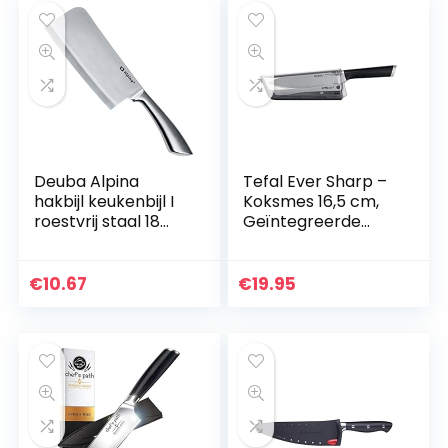
Deuba Alpina
Tefal Ever Sharp –
hakbijl keukenbijl I
Koksmes 16,5 cm,
roestvrij staal 18
Geïntegreerde
cm voor botten
Slijper in de Schede,
vlees keuken mes
Dubbele
hakmes slagerbijl
Slijptechnologie,
€
10.67
€
19.95
vleesbijl, zilver…
Veilig…