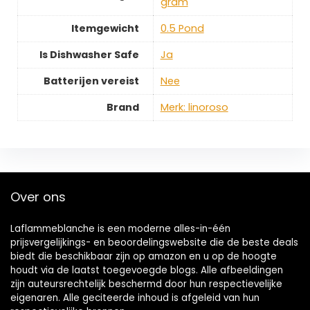
gram
Itemgewicht
‎0.5 Pond
Is Dishwasher Safe
‎Ja
Batterijen vereist
‎Nee
Brand
Merk: linoroso
Over ons
Laflammeblanche is een moderne alles-in-één
prijsvergelijkings- en beoordelingswebsite die de beste deals
biedt die beschikbaar zijn op amazon en u op de hoogte
houdt via de laatst toegevoegde blogs. Alle afbeeldingen
zijn auteursrechtelijk beschermd door hun respectievelijke
eigenaren. Alle geciteerde inhoud is afgeleid van hun