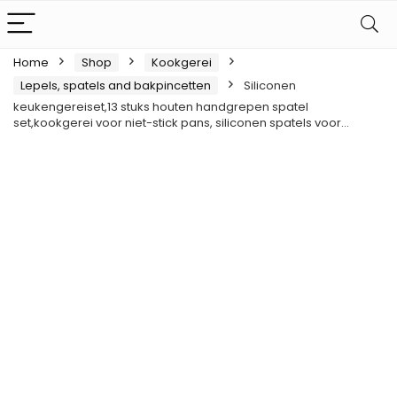
Home
Shop
Kookgerei
Lepels, spatels and bakpincetten
Siliconen
keukengereiset,13 stuks houten handgrepen spatel
set,kookgerei voor niet-stick pans, siliconen spatels voor…