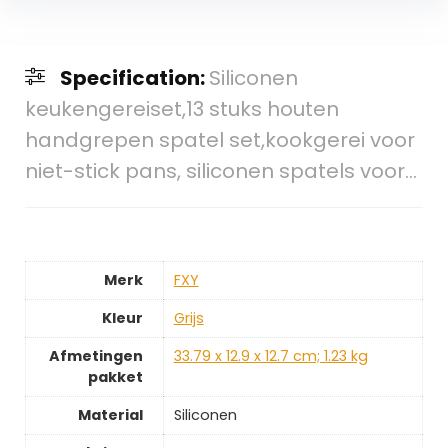
Specification:
Siliconen
keukengereiset,13 stuks houten
handgrepen spatel set,kookgerei voor
niet-stick pans, siliconen spatels voor…
Merk
‎FXY
Kleur
‎Grijs
Afmetingen
‎33.79 x 12.9 x 12.7 cm; 1.23 kg
pakket
Material
‎Siliconen