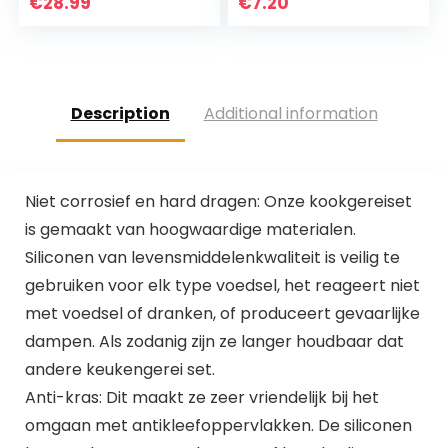
anti-aanbak,
€
28.99
€
7.20
hittebestendige
siliconen spatel…
Description
Additional information
Niet corrosief en hard dragen: Onze kookgereiset
is gemaakt van hoogwaardige materialen.
Siliconen van levensmiddelenkwaliteit is veilig te
gebruiken voor elk type voedsel, het reageert niet
met voedsel of dranken, of produceert gevaarlijke
dampen. Als zodanig zijn ze langer houdbaar dat
andere keukengerei set.
Anti-kras: Dit maakt ze zeer vriendelijk bij het
omgaan met antikleefoppervlakken. De siliconen