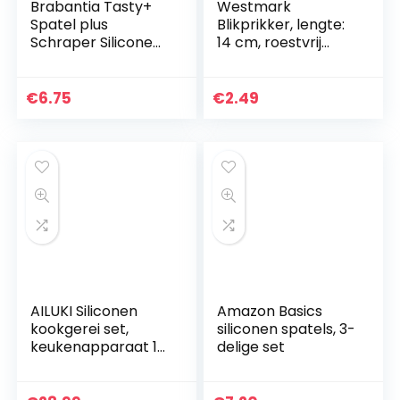
Brabantia Tasty+
Westmark
Spatel plus
Blikprikker, lengte:
Schraper Siliconen
14 cm, roestvrij
– Fir Green
staal/kunststof,
Gentle, zwart,
281022E1
€
6.75
€
2.49
AILUKI Siliconen
Amazon Basics
kookgerei set,
siliconen spatels, 3-
keukenapparaat 17
delige set
stuks
keukenhulpen set,