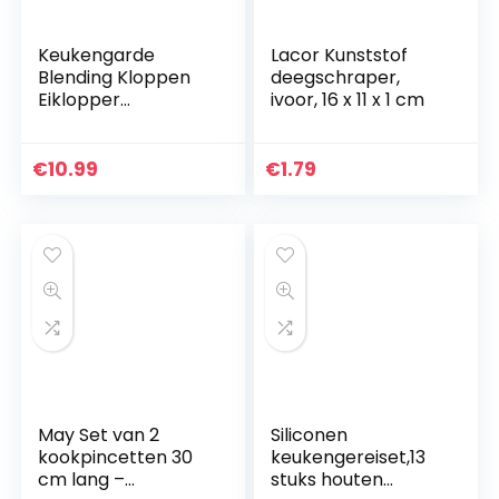
Keukengarde
Lacor Kunststof
Blending Kloppen
deegschraper,
Eiklopper
ivoor, 16 x 11 x 1 cm
Melkopschuimer
Klop Siliconen Klop
Set Ballongarde
€
10.99
€
1.79
voor Mengen
Kloppen Ei Beater…
May Set van 2
Siliconen
kookpincetten 30
keukengereiset,13
cm lang –
stuks houten