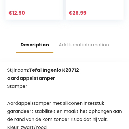
keukenpincet –
handgrepen spatel
grillpincet –
set,kookgerei voor
grilltang – roestvrij
niet-stick pans,
€
12.90
€
26.99
staal
siliconen spatels
voor…
Description
Additional information
Stijlnaam:
Tefal Ingenio K20712
aardappelstamper
Stamper
Aardappelstamper met siliconen inzetstuk
garandeert stabiliteit en maakt het ophangen aan
de rand van de kom zonder risico dat hij valt.
Kleur: zwart/rood.