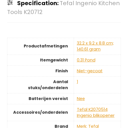
Specification:
Tefal Ingenio Kitchen
Tools K20712
‎32.2 x 9.2 x 8.8 cm;
Productafmetingen
140.61 gram
Itemgewicht
‎0.31 Pond
Finish
‎Niet-gecoat
Aantal
‎1
stuks/onderdelen
Batterijen vereist
‎Nee
‎Tefal K2070514
Accessoires/onderdelen
Ingenio blikopener
Brand
Merk: Tefal