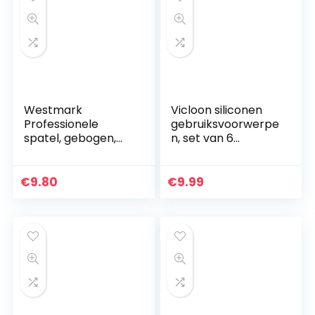
Westmark
Vicloon siliconen
Professionele
gebruiksvoorwerpe
spatel, gebogen,
n, set van 6
stijf, scherpe
siliconen kookset
randen, lemmet: 7
inclusief borstel,
x 11,5 cm, lengte: 28
lepel, spatel,
€
9.80
€
9.99
cm, RVS/kunststof,
antiaanbaklaag
Master…
en…