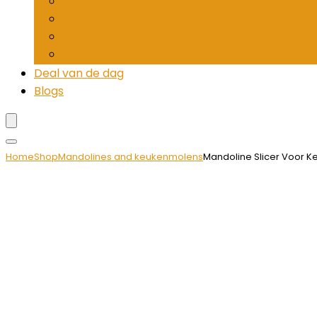
Mandolines and keukenmolens
Pepermolens
Rietjesdispenser
Tandenstokerhouders
Deal van de dag
Blogs
Home
Shop
Mandolines and keukenmolens
Mandoline Slicer Voor K