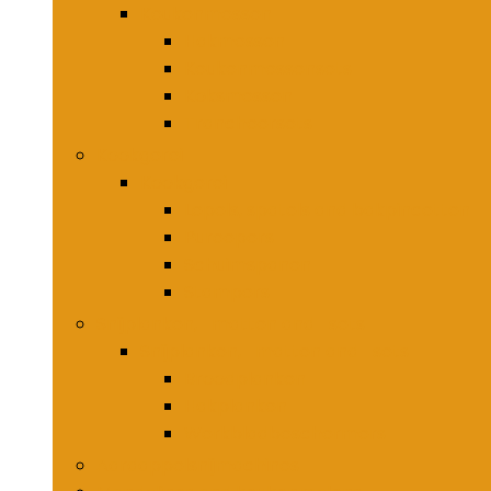
Keukenmessen
Hakmessen
Keukenmessensets
Koksmessen
Trancheersets
Kookgerei
Kookgerei
Lepels, spatels and bakpincetten
Pureepers
Schuimspanen
Stampers
Snijplanken, -matten and -sets
Snijplanken, -matten and -sets
Broodplanken
Hakplanken
Werkbladbeschermers
Aardappelsnijmachines