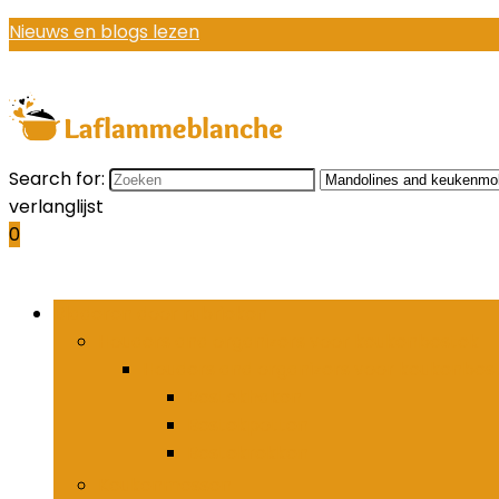
Nieuws en blogs lezen
Search for:
verlanglijst
0
Bladeren door rubrieken
Houders and organizers voor keukenbestek
Houders and organizers voor keukenbes
Bestekhaken
Bestekpotten
Bestekrekken
Keukenmessen