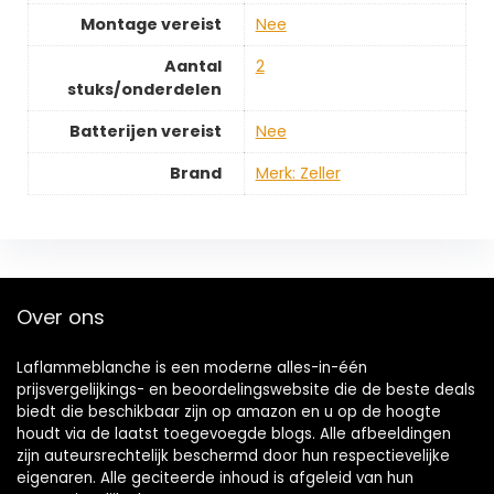
Montage vereist
‎Nee
Aantal
‎2
stuks/onderdelen
Batterijen vereist
‎Nee
Brand
Merk: Zeller
Over ons
Laflammeblanche is een moderne alles-in-één
prijsvergelijkings- en beoordelingswebsite die de beste deals
biedt die beschikbaar zijn op amazon en u op de hoogte
houdt via de laatst toegevoegde blogs. Alle afbeeldingen
zijn auteursrechtelijk beschermd door hun respectievelijke
eigenaren. Alle geciteerde inhoud is afgeleid van hun