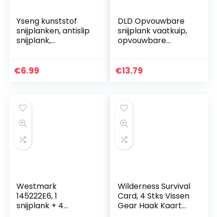
Yseng kunststof
DLD Opvouwbare
snijplanken, antislip
snijplank vaatkuip,
snijplank,
opvouwbare
draagbaar mat
afvoermand
snijplank 4 stuks
vergiet met
voor keuken
stekker,
€
6.99
€
13.79
multifunctionele
snijplank voor
wassen en…
Westmark
Wilderness Survival
145222E6, 1
Card, 4 Stks Vissen
snijplank + 4
Gear Haak Kaart
messen, 37×25,5
Outdoor EDC