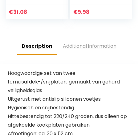
cm
Gereedschap
Camping Supplies
€
31.08
€
9.98
Survival Tools…
Description
Additional information
Hoogwaardige set van twee
fornuisafdek-/snijplaten; gemaakt van gehard
veiligheidsglas
Uitgerust met antislip siliconen voetjes
Hygiënisch en snijbestendig
Hittebestendig tot 220/240 graden, dus alleen op
afgekoelde kookplaten gebruiken
Afmetingen: ca. 30 x 52 cm