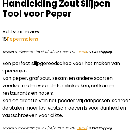
Handleiding Zout Slijpen
Tool voor Peper
Add your review
18
Pepermolens
Amazon.nl Price:
€
8.03
(as of 10/04/2023 05:08 PST-
Details
)
&
FREE Shipping
.
Een perfect slijpgereedschap voor het maken van
specerijen.
Kan peper, grof zout, sesam en andere soorten
voedsel malen voor de familiekeuken, eetkamer,
restaurants en hotels.
Kan de grootte van het poeder vrij aanpassen: schroef
de stalen moer los, vastschroeven is voor dunheid en
vastschroeven voor dikte.
Amazon.nl Price:
€
8.03
(as of 10/04/2023 05:08 PST-
Details
)
&
FREE Shipping
.