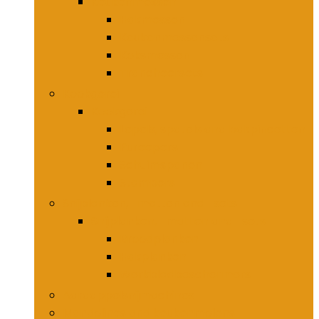
Keukenmessen
Hakmessen
Keukenmessensets
Koksmessen
Trancheersets
Kookgerei
Kookgerei
Lepels, spatels and bakpincetten
Pureepers
Schuimspanen
Stampers
Snijplanken, -matten and -sets
Snijplanken, -matten and -sets
Broodplanken
Hakplanken
Werkbladbeschermers
Aardappelsnijmachines
Mandolines and keukenmolens