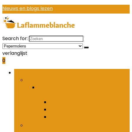
Nieuws en blogs lezen
Search for:
verlanglijst
0
Bladeren door rubrieken
Houders and organizers voor keukenbestek
Houders and organizers voor
keukenbestek
Bestekhaken
Bestekpotten
Bestekrekken
Keukenmessen