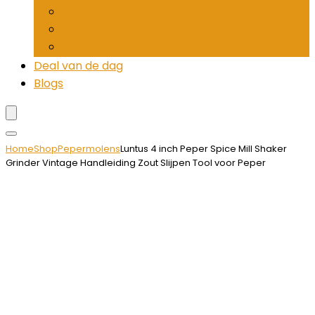
Pepermolens
Rietjesdispenser
Tandenstokerhouders
Deal van de dag
Blogs
Home
Shop
Pepermolens
Luntus 4 inch Peper Spice Mill Shaker
Grinder Vintage Handleiding Zout Slijpen Tool voor Peper