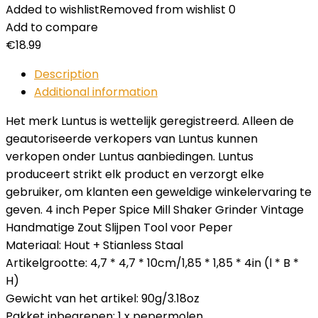
Added to wishlist
Removed from wishlist
0
Add to compare
€
18.99
Description
Additional information
Het merk Luntus is wettelijk geregistreerd. Alleen de
geautoriseerde verkopers van Luntus kunnen
verkopen onder Luntus aanbiedingen. Luntus
produceert strikt elk product en verzorgt elke
gebruiker, om klanten een geweldige winkelervaring te
geven. 4 inch Peper Spice Mill Shaker Grinder Vintage
Handmatige Zout Slijpen Tool voor Peper
Materiaal: Hout + Stianless Staal
Artikelgrootte: 4,7 * 4,7 * 10cm/1,85 * 1,85 * 4in (l * B *
H)
Gewicht van het artikel: 90g/3.18oz
Pakket inbegrepen: 1 x pepermolen