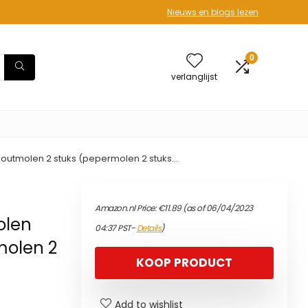
Nieuws en blogs lezen
0
verlanglijst
outmolen 2 stuks (pepermolen 2 stuks…
Amazon.nl Price:
€
11.89
(as of 06/04/2023
olen
04:37 PST-
Details
)
molen 2
KOOP PRODUCT
Add to wishlist