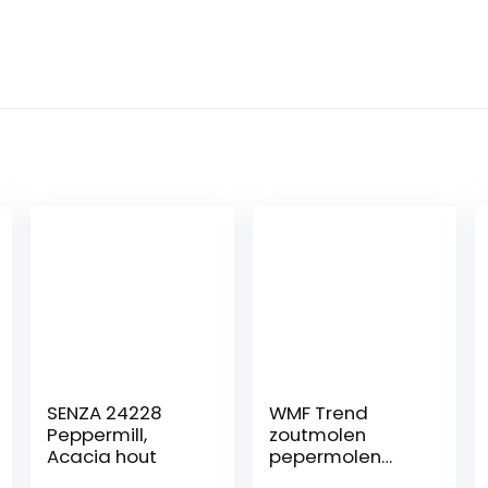
SENZA 24228
WMF Trend
Peppermill,
zoutmolen
Acacia hout
pepermolen
ongevuld 14 cm,