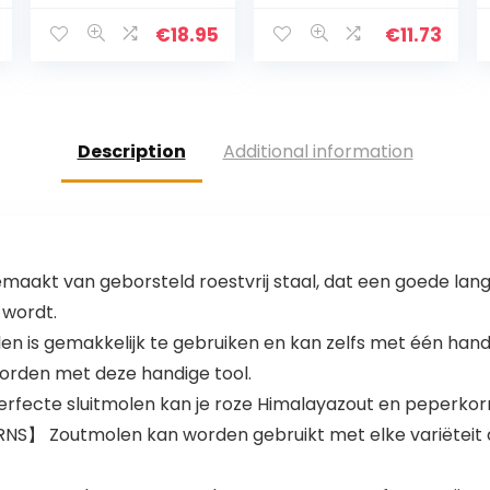
kruidenmolen,
keramische
€
18.95
€
11.73
maalwerk,
kunststof glas,
zwart
Description
Additional information
kt van geborsteld roestvrij staal, dat een goede langdu
 wordt.
s gemakkelijk te gebruiken en kan zelfs met één hand
orden met deze handige tool.
cte sluitmolen kan je roze Himalayazout en peperkorre
】 Zoutmolen kan worden gebruikt met elke variëteit a