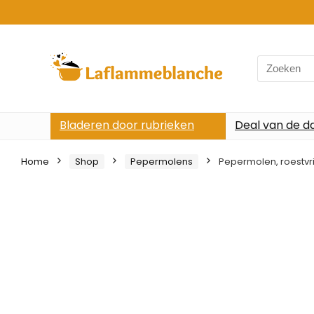
Search
for:
Bladeren door rubrieken
Deal van de d
Home
Shop
Pepermolens
Pepermolen, roestvr