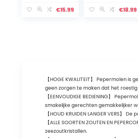
Kwaliteit
Houten Salt and
Keramische
Pepper Grinder
€
15.99
€
18.99
Grinders –
met instelbare
Gemakkelijk te
keramische
vullen en te…
slijpkern…
【HOGE KWALITEIT】 Pepermolen is gemaa
geen zorgen te maken dat het roestig
【EENVOUDIGE BEDIENING】 Pepermolen i
smakelijke gerechten gemakkelijker w
【HOUD KRUIDEN LANGER VERS】 De perfe
【ALLE SOORTEN ZOUTEN EN PEPERCORNS
zeezoutkristallen.