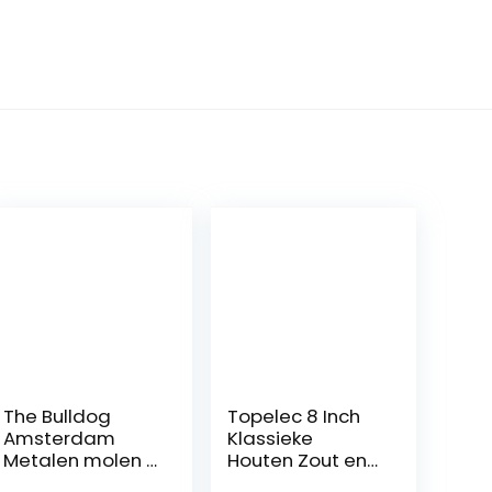
The Bulldog
Topelec 8 Inch
Amsterdam
Klassieke
Metalen molen |
Houten Zout en
2 stuks reliëf
Peper Mill