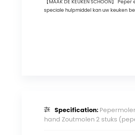
【MAAK DE KEUKEN SCHOON】 Peper en zou
speciale hulpmiddel kan uw keuken b
Specification:
Pepermolen
hand Zoutmolen 2 stuks (pep