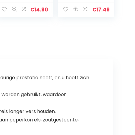
zilveren metalen
Massief Eiken
molen voor King
Houten Peper
€
14.90
€
17.49
Size Rolling
Molen met
Papers
Sterke
Verstelbare
Keramische…
rige prestatie heeft, en u hoeft zich
 worden gebruikt, waardoor
ls langer vers houden.
an peperkorrels, zoutgesteente,