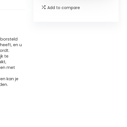
Add to compare
borsteld
heeft, en u
ordt.
k te
kt,
den met
en kan je
den.