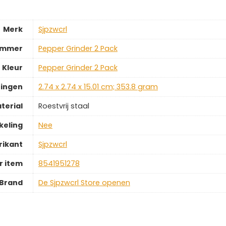
Merk
‎Sjpzwcrl
ummer
‎Pepper Grinder 2 Pack
Kleur
‎Pepper Grinder 2 Pack
ingen
‎2.74 x 2.74 x 15.01 cm; 353.8 gram
terial
‎Roestvrij staal
keling
‎Nee
rikant
‎Sjpzwcrl
 item
‎8541951278
Brand
De Sjpzwcrl Store openen