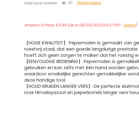
20
Pepermolens
Add your review
Amazon.nl Price:
€
11.89
(as of 06/04/2023 04:37 PST-
Details
)
【HOGE KWALITEIT】 Pepermolen is gemaakt van ge
roestvrij staal, dat een goede langdurige prestatie 
hoeft zich geen zorgen te maken dat het roestig w
【EENVOUDIGE BEDIENING】 Pepermolen is gemakkelij
gebruiken en kan zelfs met één hand worden gebrui
waardoor smakelijke gerechten gemakkelijker wor
deze handige tool.
【HOUD KRUIDEN LANGER VERS】 De perfecte sluitmol
roze Himalayazout en peperkorrels langer vers hou