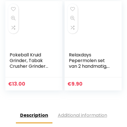
Pokeball Kruid
Relaxdays
Grinder, Tabak
Pepermolen set
Crusher Grinder
van 2 handmatig,
55mm 2.2
roestvrij staal,
“Aluminium Spice
handig,
Mill
kruidenmolen, voor
€
13.00
€
9.90
reizen, onderweg,
met duimdruk…
Description
Additional information