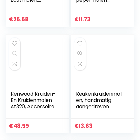
Electrische,
ongevuld 14 cm,
Keramische
kruidenmolen,
Maalmolens,
keramische
€
26.68
€
11.73
Verlichte Voet, RVS,
maalwerk,
23460-56
kunststof glas,
zwart
Kenwood Kruiden-
Keukenkruidenmol
En Kruidenmolen
en, handmatig
At320, Accessoires
aangedreven
Voor Kenwood
keukenmolen van
Keukenmachines,
zinklegering met
Elektrische
kruiden en
€
48.99
€
13.63
Kruidenmolen Voor
specerijen en
Verse En…
zwengelgreep.