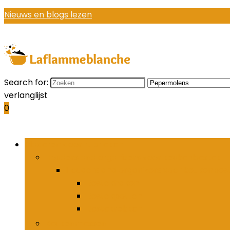
Nieuws en blogs lezen
Search for:
verlanglijst
0
Bladeren door rubrieken
Houders and organizers voor keukenbestek
Houders and organizers voor keukenbes
Bestekhaken
Bestekpotten
Bestekrekken
Keukenmessen