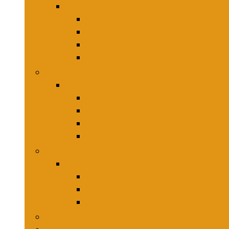
Keukenmessen
Hakmessen
Keukenmessensets
Koksmessen
Trancheersets
Kookgerei
Kookgerei
Lepels, spatels and bakpincetten
Pureepers
Schuimspanen
Stampers
Snijplanken, -matten and -sets
Snijplanken, -matten and -sets
Broodplanken
Hakplanken
Werkbladbeschermers
Aardappelsnijmachines