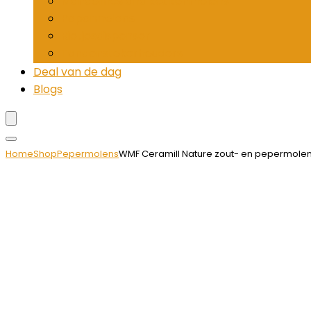
Mandolines and keukenmolens
Pepermolens
Rietjesdispenser
Tandenstokerhouders
Deal van de dag
Blogs
Home
Shop
Pepermolens
WMF Ceramill Nature zout- en pepermolense