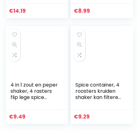
Doos voor Opslag
Siliconen Rietjes
Keuken Creating
Wijn Tumbler
€
14.19
€
8.99
White Home…
Rietjes
4 in 1 zout en peper
Spice container, 4
shaker, 4 rasters
roosters kruiden
flip lege spice
shaker kan filteren
dispenser,
knobbels, keuken
transparante
picknicks bbq
kruiden shaker
reizen zout doos
€
9.49
€
9.29
potten met
voor salade…
deksel…