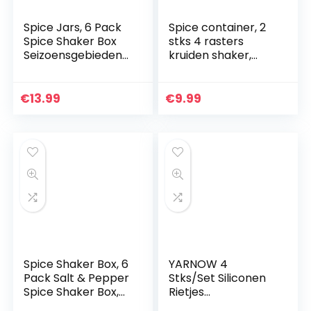
Spice Jars, 6 Pack
Spice container, 2
Spice Shaker Box
stks 4 rasters
Seizoensgebieden
kruiden shaker,
Doos Spice Rack
keuken picknicks
Spice Opslag Fles
BBQ restaurant
Jars Zout Peper
reizen zout doos
€
13.99
€
9.99
Cumin Powder Box…
voor salade steak…
Spice Shaker Box, 6
YARNOW 4
Pack Salt & Pepper
Stks/Set Siliconen
Spice Shaker Box,
Rietjes
Camping Kruiden
Herbruikbare