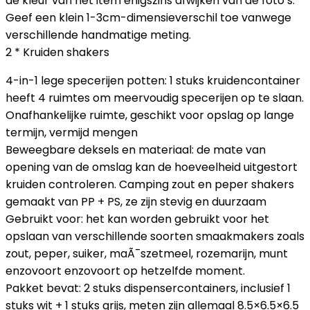
de kleur van het item enigszins afwijken van de foto’s.
Geef een klein 1-3cm-dimensieverschil toe vanwege
verschillende handmatige meting.
2 * Kruiden shakers
4-in-1 lege specerijen potten: 1 stuks kruidencontainer
heeft 4 ruimtes om meervoudig specerijen op te slaan.
Onafhankelijke ruimte, geschikt voor opslag op lange
termijn, vermijd mengen
Beweegbare deksels en materiaal: de mate van
opening van de omslag kan de hoeveelheid uitgestort
kruiden controleren. Camping zout en peper shakers
gemaakt van PP + PS, ze zijn stevig en duurzaam
Gebruikt voor: het kan worden gebruikt voor het
opslaan van verschillende soorten smaakmakers zoals
zout, peper, suiker, maÃ¯szetmeel, rozemarijn, munt
enzovoort enzovoort op hetzelfde moment.
Pakket bevat: 2 stuks dispensercontainers, inclusief 1
stuks wit + 1 stuks grijs, meten zijn allemaal 8.5×6.5×6.5