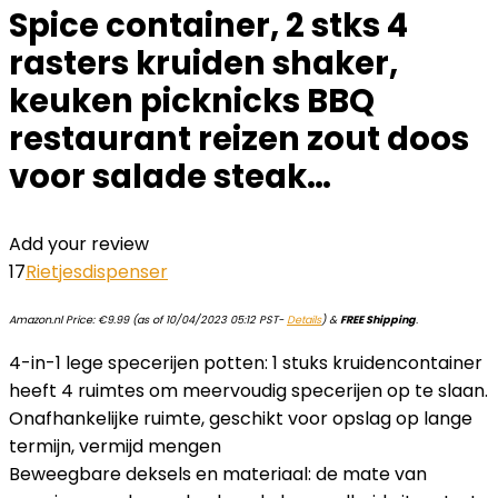
Spice container, 2 stks 4
rasters kruiden shaker,
keuken picknicks BBQ
restaurant reizen zout doos
voor salade steak…
Add your review
17
Rietjesdispenser
Amazon.nl Price:
€
9.99
(as of 10/04/2023 05:12 PST-
Details
)
&
FREE Shipping
.
4-in-1 lege specerijen potten: 1 stuks kruidencontainer
heeft 4 ruimtes om meervoudig specerijen op te slaan.
Onafhankelijke ruimte, geschikt voor opslag op lange
termijn, vermijd mengen
Beweegbare deksels en materiaal: de mate van