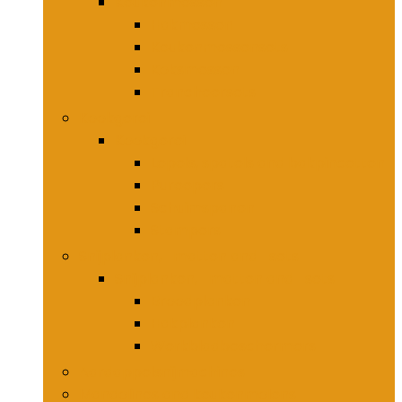
Keukenmessen
Hakmessen
Keukenmessensets
Koksmessen
Trancheersets
Kookgerei
Kookgerei
Lepels, spatels and bakpincetten
Pureepers
Schuimspanen
Stampers
Snijplanken, -matten and -sets
Snijplanken, -matten and -sets
Broodplanken
Hakplanken
Werkbladbeschermers
Aardappelsnijmachines
Mandolines and keukenmolens