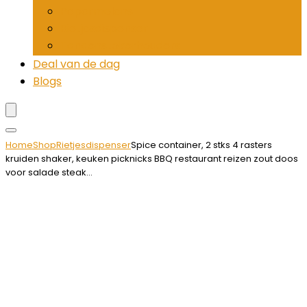
Pepermolens
Rietjesdispenser
Tandenstokerhouders
Deal van de dag
Blogs
Home
Shop
Rietjesdispenser
Spice container, 2 stks 4 rasters
kruiden shaker, keuken picknicks BBQ restaurant reizen zout doos
voor salade steak…