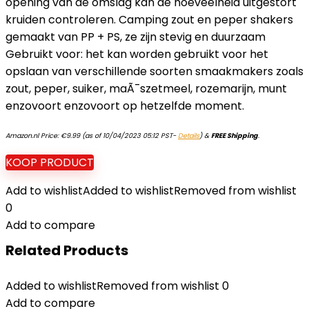
opening van de omslag kan de hoeveelheid uitgestort
kruiden controleren. Camping zout en peper shakers
gemaakt van PP + PS, ze zijn stevig en duurzaam
Gebruikt voor: het kan worden gebruikt voor het
opslaan van verschillende soorten smaakmakers zoals
zout, peper, suiker, maÃ¯szetmeel, rozemarijn, munt
enzovoort enzovoort op hetzelfde moment.
Amazon.nl Price:
€
9.99
(as of 10/04/2023 05:12 PST-
Details
)
&
FREE Shipping
.
KOOP PRODUCT
Add to wishlist
Added to wishlist
Removed from wishlist
0
Add to compare
Related Products
Added to wishlist
Removed from wishlist
0
Add to compare