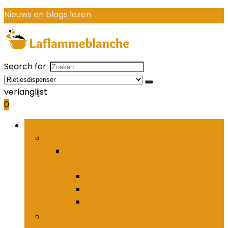
Nieuws en blogs lezen
Search for:
verlanglijst
0
Bladeren door rubrieken
Houders and organizers voor keukenbestek
Houders and organizers voor
keukenbestek
Bestekhaken
Bestekpotten
Bestekrekken
Keukenmessen