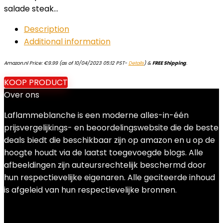
salade steak…
Description
Additional information
Amazon.nl Price:
€
9.99
(as of 10/04/2023 05:12 PST-
Details
)
&
FREE Shipping
.
KOOP PRODUCT
Over ons
Laflammeblanche is een moderne alles-in-één
prijsvergelijkings- en beoordelingswebsite die de beste
deals biedt die beschikbaar zijn op amazon en u op de
hoogte houdt via de laatst toegevoegde blogs. Alle
afbeeldingen zijn auteursrechtelijk beschermd door
hun respectievelijke eigenaren. Alle geciteerde inhoud
is afgeleid van hun respectievelijke bronnen.