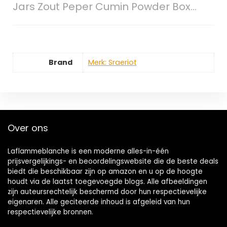
Jars Zout Peper Cumin Powder Box…
Brand
Merk: Sraeriot
Over ons
Laflammeblanche is een moderne alles-in-één
prijsvergelijkings- en beoordelingswebsite die de beste deals
biedt die beschikbaar zijn op amazon en u op de hoogte
houdt via de laatst toegevoegde blogs. Alle afbeeldingen
zijn auteursrechtelijk beschermd door hun respectievelijke
eigenaren. Alle geciteerde inhoud is afgeleid van hun
respectievelijke bronnen.