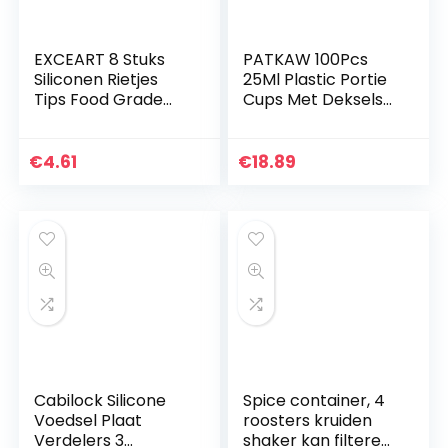
EXCEART 8 Stuks
PATKAW 100Pcs
Siliconen Rietjes
25Ml Plastic Portie
Tips Food Grade
Cups Met Deksels
Herbruikbare Tip
Container Clear
Cover Anti-
Jello Shot Cups
Brandwonden
Kruiderij Dessert
€
4.61
€
18.89
Koude Rietjes
Cups Voor
Cover Bescherm…
Maaltijd…
Cabilock Silicone
Spice container, 4
Voedsel Plaat
roosters kruiden
Verdelers 3
shaker kan filteren