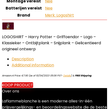
Montage vereist
‎Nee
Batterijen vereist
‎Nee
Brand
Merk: Logoshirt
LOGOSHIRT – Harry Potter – Griffoendor – Logo –
Klassieker – Ontbijtplank – Snijplank – Gelicentieerd
origineel ontwerp
Description
Additional information
Amazon.nl Price:
€
7.90
(as of 10/04/2023 05:06 PST-
Details
)
&
FREE Shipping
.
KOOP PRODUCT
Over ons
Laflammeblanche is een moderne alles-in-één
prijsvergelijkings- en beoordelingswebsite die de beste