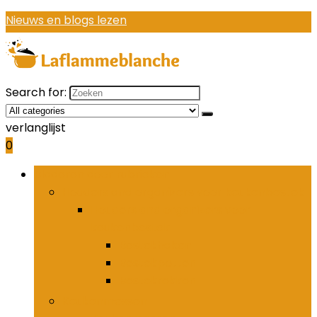
Nieuws en blogs lezen
Search for:
verlanglijst
0
Bladeren door rubrieken
Houders and organizers voor keukenbestek
Houders and organizers voor
keukenbestek
Bestekhaken
Bestekpotten
Bestekrekken
Keukenmessen