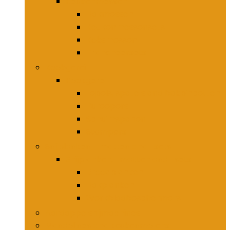
Keukenmessen
Hakmessen
Keukenmessensets
Koksmessen
Trancheersets
Kookgerei
Kookgerei
Lepels, spatels and bakpincetten
Pureepers
Schuimspanen
Stampers
Snijplanken, -matten and -sets
Snijplanken, -matten and -sets
Broodplanken
Hakplanken
Werkbladbeschermers
Aardappelsnijmachines
Mandolines and keukenmolens