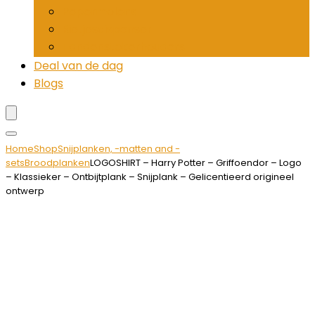
Pepermolens
Rietjesdispenser
Tandenstokerhouders
Deal van de dag
Blogs
Home
Shop
Snijplanken, -matten and -
sets
Broodplanken
LOGOSHIRT – Harry Potter – Griffoendor – Logo
– Klassieker – Ontbijtplank – Snijplank – Gelicentieerd origineel
ontwerp