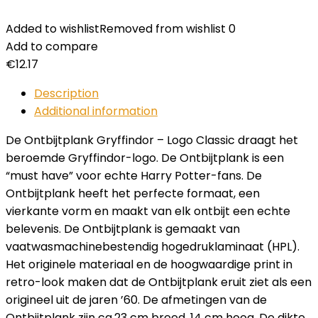
Added to wishlist
Removed from wishlist
0
Add to compare
€
12.17
Description
Additional information
De Ontbijtplank Gryffindor – Logo Classic draagt het
beroemde Gryffindor-logo. De Ontbijtplank is een
“must have” voor echte Harry Potter-fans. De
Ontbijtplank heeft het perfecte formaat, een
vierkante vorm en maakt van elk ontbijt een echte
belevenis. De Ontbijtplank is gemaakt van
vaatwasmachinebestendig hogedruklaminaat (HPL).
Het originele materiaal en de hoogwaardige print in
retro-look maken dat de Ontbijtplank eruit ziet als een
origineel uit de jaren ’60. De afmetingen van de
Ontbijtplank zijn ca.23 cm breed, 14 cm hoog. De dikte