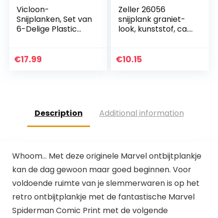
Vicloon-
Zeller 26056
Snijplanken, Set van
snijplank graniet-
6-Delige Plastic
look, kunststof, ca.
Snijplanken met
30 x 20 x 0,8 cm
Antislipmat,
Groenteschillers en
€
17.99
€
10.15
Keukenschaar, 3
Maten…
Description
Additional information
Whoom… Met deze originele Marvel ontbijtplankje
kan de dag gewoon maar goed beginnen. Voor
voldoende ruimte van je slemmerwaren is op het
retro ontbijtplankje met de fantastische Marvel
Spiderman Comic Print met de volgende