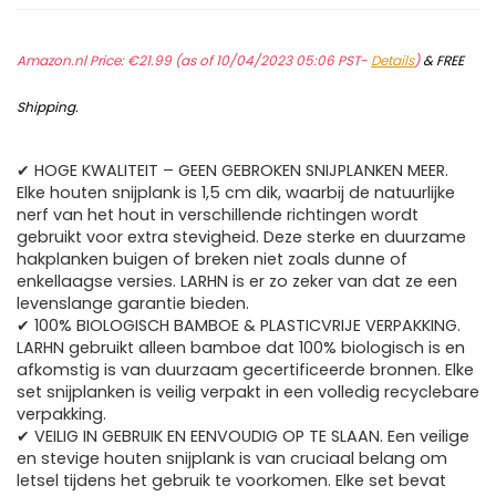
Amazon.nl Price:
€
21.99
(as of 10/04/2023 05:06 PST-
Details
)
&
FREE
Shipping
.
✔ HOGE KWALITEIT – GEEN GEBROKEN SNIJPLANKEN MEER.
Elke houten snijplank is 1,5 cm dik, waarbij de natuurlijke
nerf van het hout in verschillende richtingen wordt
gebruikt voor extra stevigheid. Deze sterke en duurzame
hakplanken buigen of breken niet zoals dunne of
enkellaagse versies. LARHN is er zo zeker van dat ze een
levenslange garantie bieden.
✔ 100% BIOLOGISCH BAMBOE & PLASTICVRIJE VERPAKKING.
LARHN gebruikt alleen bamboe dat 100% biologisch is en
afkomstig is van duurzaam gecertificeerde bronnen. Elke
set snijplanken is veilig verpakt in een volledig recyclebare
verpakking.
✔ VEILIG IN GEBRUIK EN EENVOUDIG OP TE SLAAN. Een veilige
en stevige houten snijplank is van cruciaal belang om
letsel tijdens het gebruik te voorkomen. Elke set bevat