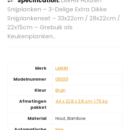
Specification:
LARHN Houten
Snijplanken – 3-Delige Extra Dikke
Snijplankenset – 33x22cm / 28x22cm /
22x15cm – Grebuik als
Keukenplanken…
Merk
‎LARHN
Modelnummer
‎010001
Kleur
‎Bruin
Afmetingen
‎44 x 22.8 x 3.8 cm; 1.75 kg
pakket
Material
‎Hout, Bamboe
Automatische
‎Nee