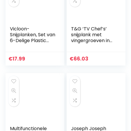
Vicloon-
T&G ‘TV Chef’s’
Snijplanken, Set van
snijplank met
6-Delige Plastic
vingergroeven in
Snijplanken met
FSC-
Antislipmat,
gecertificeerde
Groenteschillers en
geoliede beuk,
€
17.99
€
66.03
Keukenschaar, 3
groot, 51 x 35,5 x 4
Maten…
cm
Multifunctionele
Joseph Joseph