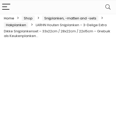
Home
Shop
Snijplanken, -matten and -sets
Hakplanken
LARHN Houten Snijplanken – 3-Delige Extra
Dikke Snijplankenset – 33x22cm / 28x22cm / 22x15cm – Grebuik
als Keukenplanken…