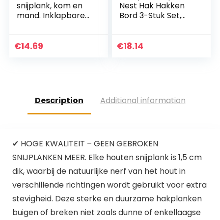
snijplank, kom en
Nest Hak Hakken
mand. Inklapbare
Bord 3-Stuk Set,
snijplank met
Opaal
opvanggrille en
waterafvoerventiel.
€
14.69
€
18.14
Draagbare
spoelbak…
Description
Additional information
✔ HOGE KWALITEIT – GEEN GEBROKEN
SNIJPLANKEN MEER. Elke houten snijplank is 1,5 cm
dik, waarbij de natuurlijke nerf van het hout in
verschillende richtingen wordt gebruikt voor extra
stevigheid. Deze sterke en duurzame hakplanken
buigen of breken niet zoals dunne of enkellaagse