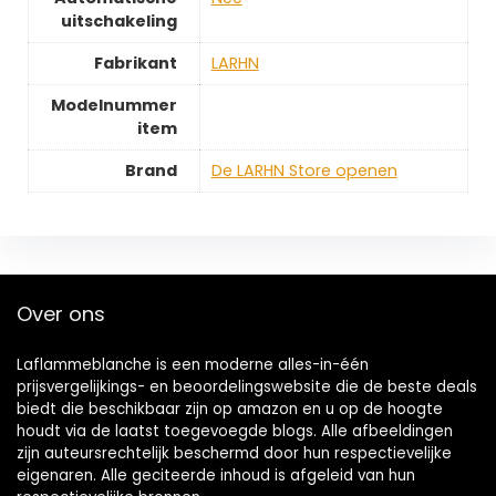
uitschakeling
Fabrikant
‎LARHN
Modelnummer
item
Brand
De LARHN Store openen
Over ons
Laflammeblanche is een moderne alles-in-één
prijsvergelijkings- en beoordelingswebsite die de beste deals
biedt die beschikbaar zijn op amazon en u op de hoogte
houdt via de laatst toegevoegde blogs. Alle afbeeldingen
zijn auteursrechtelijk beschermd door hun respectievelijke
eigenaren. Alle geciteerde inhoud is afgeleid van hun