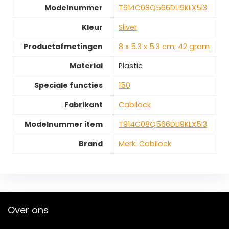
Modelnummer
‎T914C08Q566DLI9KLX5I3
Kleur
‎Sliver
Productafmetingen
‎8 x 5.3 x 5.3 cm; 42 gram
Material
‎Plastic
Speciale functies
‎150
Fabrikant
‎Cabilock
Modelnummer item
‎T914C08Q566DLI9KLX5I3
Brand
Merk: Cabilock
Over ons