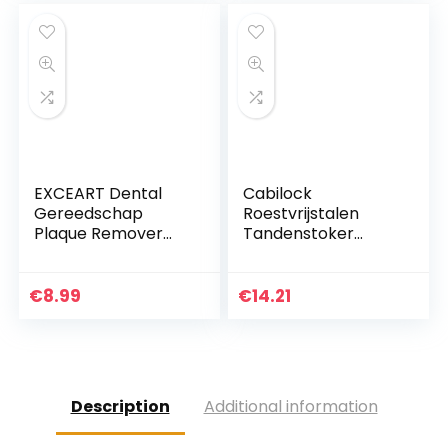
Orale…
Organizer
Opbergdoos
Koffer…
EXCEART Dental
Cabilock
Gereedschap
Roestvrijstalen
Plaque Remover
Tandenstoker
Voor Tanden
Houder
MondhygiÃ«ne
Cosmetische
Cleaning Kit
Wattenstaafje
€
8.99
€
14.21
Roestvrij Staal Tand
Doos Hoge Voet
Schraper Plaque…
Tandenstoker Pot
Opslag Container…
Description
Additional information