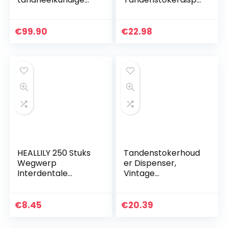
fotografie,
nser, Cartoon Mini-
intraorale spiegels
panda
met handvat, kits
Tandenstokerhoud
€
99.90
€
22.98
voor
er, Creatieve
tandheelkundige
Draagbare…
zorg…
HEALLILY 250 Stuks
Tandenstokerhoud
Wegwerp
er Dispenser,
Interdentale
Vintage
Borstels Dubbele
Bloempatroon
Kop Plastic
Metalen
Tandenstokers
Wattenstaafje
€
8.45
€
20.39
MondhygiÃ«ne
Houder
Cleaner Stok
Tandenstoker