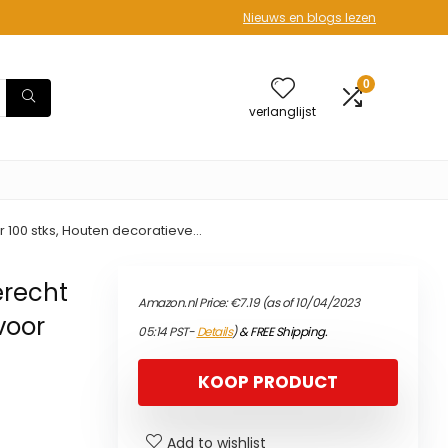
Nieuws en blogs lezen
0
verlanglijst
 100 stks, Houten decoratieve…
erecht
Amazon.nl Price:
€
7.19
(as of 10/04/2023
voor
05:14 PST-
Details
)
&
FREE Shipping
.
KOOP PRODUCT
Add to wishlist