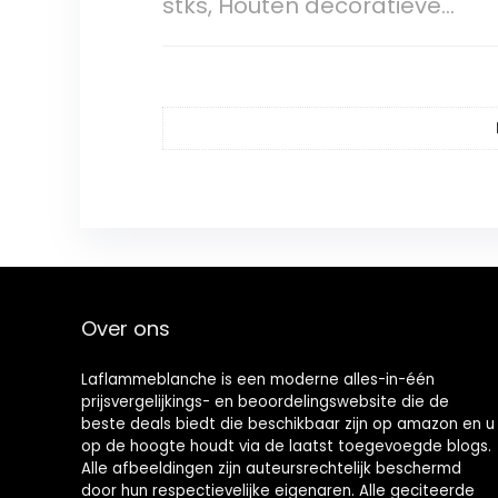
stks, Houten decoratieve…
Over ons
Laflammeblanche is een moderne alles-in-één
prijsvergelijkings- en beoordelingswebsite die de
beste deals biedt die beschikbaar zijn op amazon en u
op de hoogte houdt via de laatst toegevoegde blogs.
Alle afbeeldingen zijn auteursrechtelijk beschermd
door hun respectievelijke eigenaren. Alle geciteerde