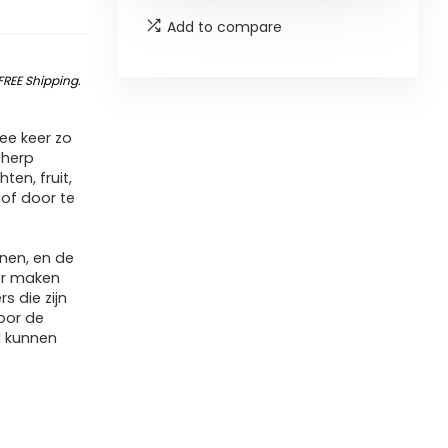
Add to compare
FREE Shipping
.
ee keer zo
cherp
en, fruit,
 of door te
nen, en de
er maken
s die zijn
oor de
l kunnen