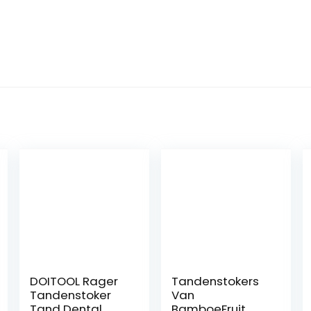
DOITOOL Rager
Tandenstokers
Tandenstoker
Van
Tand Dental
BamboeFruit