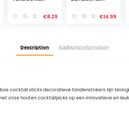
Picks Voor
Bamboe
Dagelijkse
Tandenstoker
MondhygiÃ«ne
Wegwerp
€
8.29
€
14.99
Interdentale
Tandenstoker
Cleaners Tooth
Wegwerp
Schoonmaak
Bamboe Picks
Tool…
Cocktailroersta
afjes…
Description
Additional information
 cocktail sticks decoratieve tandenstokers zijn biologis
met onze houten cocktailpicks op een innovatieve en leu