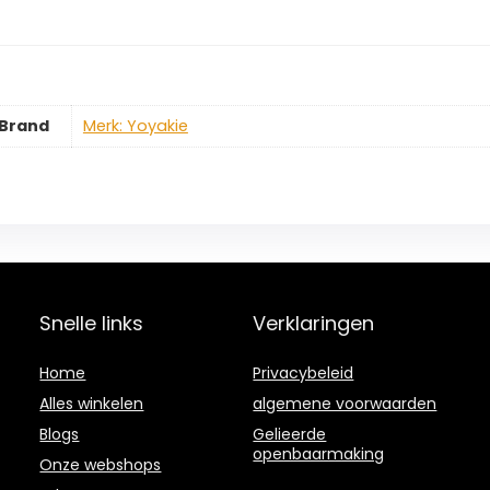
Brand
Merk: Yoyakie
Snelle links
Verklaringen
Home
Privacybeleid
Alles winkelen
algemene voorwaarden
Blogs
Gelieerde
openbaarmaking
Onze webshops