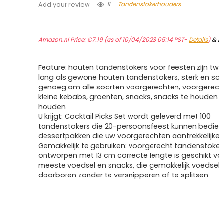
11
Tandenstokerhouders
Add your review
Amazon.nl Price:
€
7.19
(as of 10/04/2023 05:14 PST-
Details
)
&
Feature: houten tandenstokers voor feesten zijn tw
lang als gewone houten tandenstokers, sterk en s
genoeg om alle soorten voorgerechten, voorgerecht
kleine kebabs, groenten, snacks, snacks te houden
houden
U krijgt: Cocktail Picks Set wordt geleverd met 100
tandenstokers die 20-persoonsfeest kunnen bedie
dessertpakken die uw voorgerechten aantrekkelijk
Gemakkelijk te gebruiken: voorgerecht tandenstoker
ontworpen met 13 cm correcte lengte is geschikt v
meeste voedsel en snacks, die gemakkelijk voedse
doorboren zonder te versnipperen of te splitsen