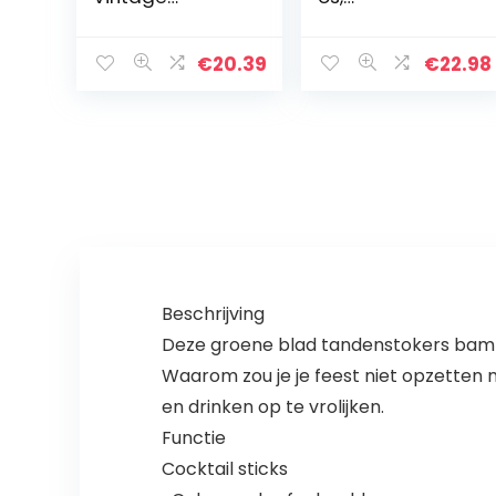
Bloempatroon
Tandenstokerdi
Metalen
spenser,
Wattenstaafje
Cartoon Mini-
€
20.39
€
22.98
Houder
panda
Tandenstoker
Tandenstokerho
Organizer
uder, Creatieve
Opbergdoos
Draagbare…
Koffer…
Beschrijving
Deze groene blad tandenstokers bamboe
Waarom zou je je feest niet opzetten 
en drinken op te vrolijken.
Functie
Cocktail sticks