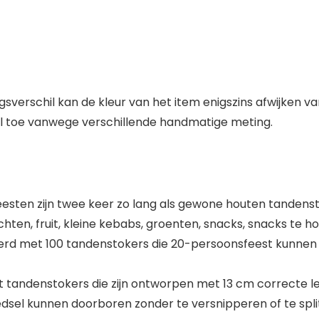
sverschil kan de kleur van het item enigszins afwijken van
l toe vanwege verschillende handmatige meting.
eesten zijn twee keer zo lang als gewone houten tandens
hten, fruit, kleine kebabs, groenten, snacks, snacks te 
leverd met 100 tandenstokers die 20-persoonsfeest kunne
 tandenstokers die zijn ontworpen met 13 cm correcte l
edsel kunnen doorboren zonder te versnipperen of te spl