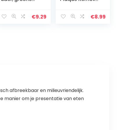
praktische
Voor Tanden
tandenstokerho
MondhygiÃ«ne
uder
Cleaning Kit
€
9.29
€
8.99
Tandenstokerdi
Roestvrij Staal
spenser
Tand Schraper
Interessant
Plaque…
voor…
ch afbreekbaar en milieuvriendelijk.
ke manier om je presentatie van eten