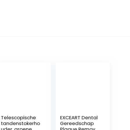
Telescopische
EXCEART Dental
tandenstokerho
Gereedschap
uder, groene
Plaque Remover