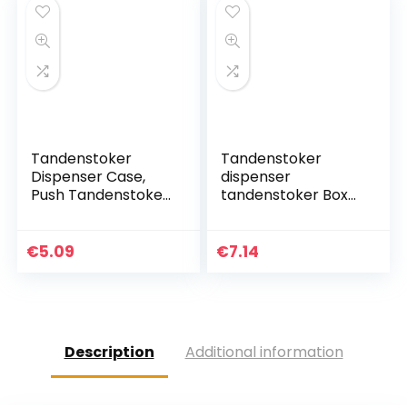
s…
Tandenstoker
Tandenstoker
Dispenser Case,
dispenser
Push Tandenstoker
tandenstoker Box
Houder Draagbaar,
Automatische Bird
Automatische
Specht
Plastic
tandenstoker
€
5.09
€
7.14
Tandenstokers
dispenser Table
Organizer
tandenstoker Box
Opbergdoos…
opslag…
Description
Additional information