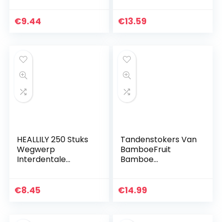
Dental Tanden
Tandenstokers
Cleaning Kit Tand
Metalen
Scaler Tong
Tandenstoker
€
9.44
€
13.59
Schraper Spiegel
Houder Dental
Professionele…
Picks Tong Flossen
Cleaner Voor…
HEALLILY 250 Stuks
Tandenstokers Van
Wegwerp
BamboeFruit
Interdentale
Bamboe
Borstels Dubbele
Tandenstoker
Kop Plastic
Wegwerp
Tandenstokers
Tandenstoker
€
8.45
€
14.99
MondhygiÃ«ne
Wegwerp Bamboe
Cleaner Stok
Picks
Orale…
Cocktailroerstaafje