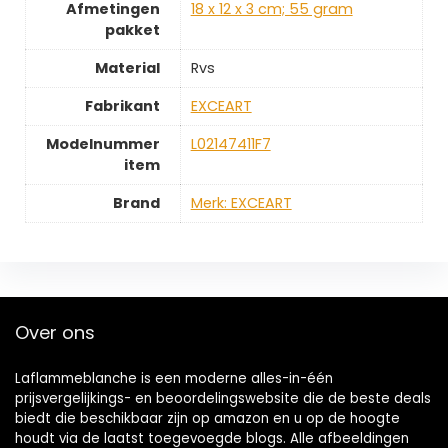
Afmetingen
‎18 x 12 x 3 cm; 55 gram
pakket
Material
‎Rvs
Fabrikant
‎EXCEART
Modelnummer
‎L02147411F7
item
Brand
Merk: EXCEART
Over ons
Laflammeblanche is een moderne alles-in-één
prijsvergelijkings- en beoordelingswebsite die de beste deals
biedt die beschikbaar zijn op amazon en u op de hoogte
houdt via de laatst toegevoegde blogs. Alle afbeeldingen