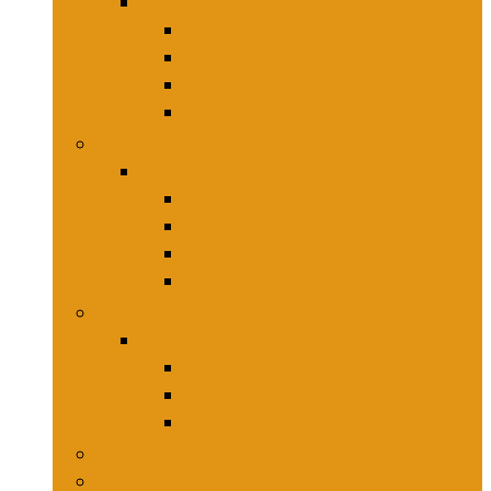
Keukenmessen
Hakmessen
Keukenmessensets
Koksmessen
Trancheersets
Kookgerei
Kookgerei
Lepels, spatels and bakpincetten
Pureepers
Schuimspanen
Stampers
Snijplanken, -matten and -sets
Snijplanken, -matten and -sets
Broodplanken
Hakplanken
Werkbladbeschermers
Aardappelsnijmachines
Mandolines and keukenmolens