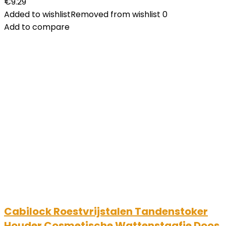
€
9.29
Added to wishlist
Removed from wishlist
0
Add to compare
Cabilock Roestvrijstalen Tandenstoker
Houder Cosmetische Wattenstaafje Doos