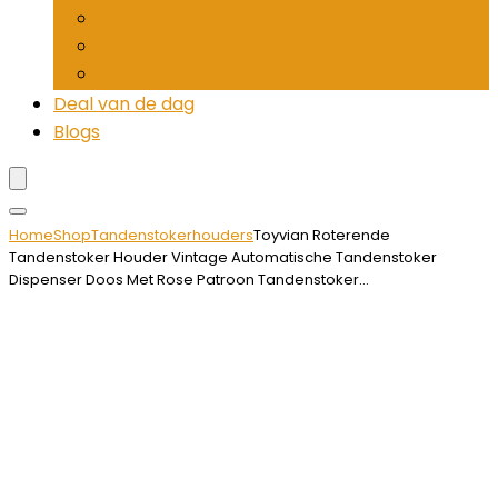
Pepermolens
Rietjesdispenser
Tandenstokerhouders
Deal van de dag
Blogs
Home
Shop
Tandenstokerhouders
Toyvian Roterende
Tandenstoker Houder Vintage Automatische Tandenstoker
Dispenser Doos Met Rose Patroon Tandenstoker…