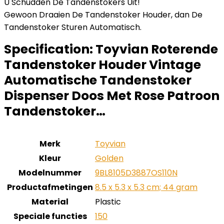
U Schudden De Tandenstokers Uit!
Gewoon Draaien De Tandenstoker Houder, dan De
Tandenstoker Sturen Automatisch.
Specification:
Toyvian Roterende
Tandenstoker Houder Vintage
Automatische Tandenstoker
Dispenser Doos Met Rose Patroon
Tandenstoker…
Merk
‎Toyvian
Kleur
‎Golden
Modelnummer
‎9BL8105D3887OS110N
Productafmetingen
‎8.5 x 5.3 x 5.3 cm; 44 gram
Material
‎Plastic
Speciale functies
‎150