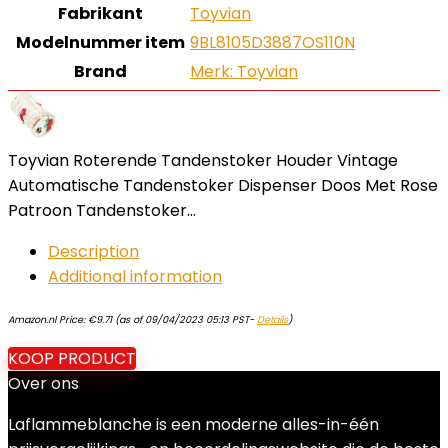
Fabrikant
‎Toyvian
Modelnummer item
‎9BL8105D3887OS110N
Brand
Merk: Toyvian
Toyvian Roterende Tandenstoker Houder Vintage
Automatische Tandenstoker Dispenser Doos Met Rose
Patroon Tandenstoker…
Description
Additional information
Amazon.nl Price:
€
9.71
(as of 09/04/2023 05:13 PST-
Details
)
KOOP PRODUCT
Over ons
Laflammeblanche is een moderne alles-in-één