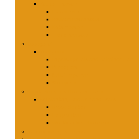
Keukenmessen
Hakmessen
Keukenmessensets
Koksmessen
Trancheersets
Kookgerei
Kookgerei
Lepels, spatels and bakpincetten
Pureepers
Schuimspanen
Stampers
Snijplanken, -matten and -sets
Snijplanken, -matten and -sets
Broodplanken
Hakplanken
Werkbladbeschermers
Aardappelsnijmachines