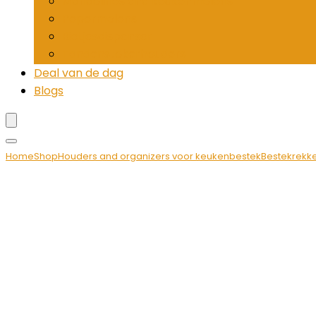
Mandolines and keukenmolens
Pepermolens
Rietjesdispenser
Tandenstokerhouders
Deal van de dag
Blogs
Home
Shop
Houders and organizers voor keukenbestek
Bestekrekk