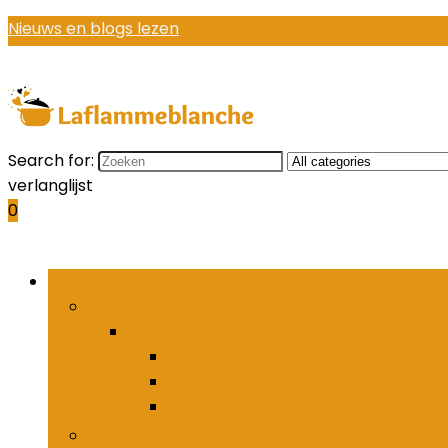
Nieuws en blogs lezen
Search for:
verlanglijst
0
Bladeren door rubrieken
Houders and organizers voor keukenbestek
Houders and organizers voor keukenbes
Bestekhaken
Bestekpotten
Bestekrekken
Keukenmessen