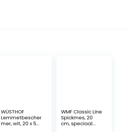
WÜSTHOF
WMF Classic Line
Lemmetbescher
Spickmes, 20
mer, wit, 20 x 5
cm, speciaal
cm
gehard staal,