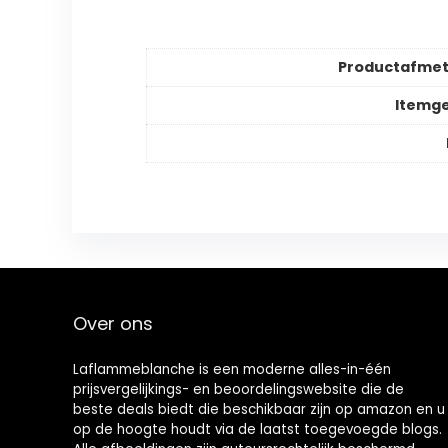
Productafmet
Itemg
Over ons
Laflammeblanche is een moderne alles-in-één
prijsvergelijkings- en beoordelingswebsite die de
beste deals biedt die beschikbaar zijn op amazon en u
op de hoogte houdt via de laatst toegevoegde blogs.