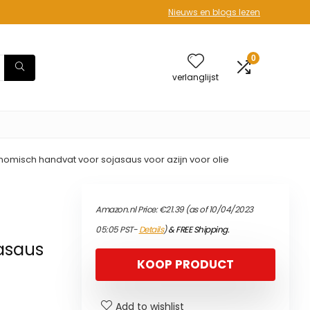
Nieuws en blogs lezen
0
verlanglijst
rgonomisch handvat voor sojasaus voor azijn voor olie
Amazon.nl Price:
€
21.39
(as of 10/04/2023
05:05 PST-
Details
)
&
FREE Shipping
.
asaus
KOOP PRODUCT
Add to wishlist