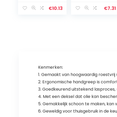
Sandvik-staal,
handvat,
zaagtanden,
middelpunt,
€
10.13
€
7.31
paars
roestvrij staal,
beukenhouten
vaatwasmachin
handvat
ebestendig…
koksmes…
Kenmerken:
1. Gemaakt van hoogwaardig roestvrij s
2. Ergonomische handgreep is comforta
3. Goedkeurend uitstekend lasproces, 
4. Met een deksel dat olie kan bescher
5. Gemakkelijk schoon te maken, kan wo
6. Geweldig voor thuisgebruik in de ke