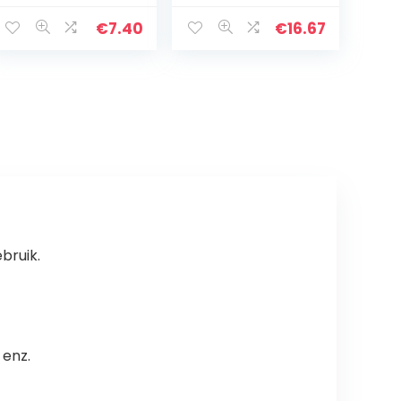
kunststof
handvat,
€
7.40
€
16.67
lemmet 10 cm
bruik.
 enz.