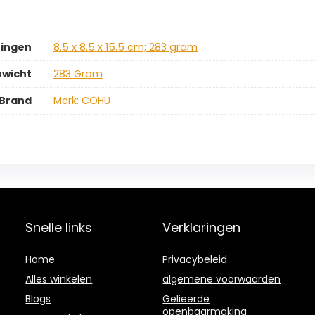
ingen
‎8.5 x 8.5 x 15.5 cm; 283 gram
ewicht
‎283 Gram
Brand
Merk: COHU
Snelle links
Verklaringen
Home
Privacybeleid
Alles winkelen
algemene voorwaarden
Blogs
Gelieerde
openbaarmaking