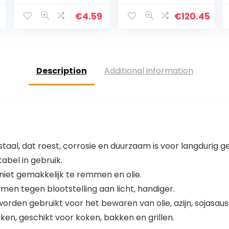
zwart, 0 inch
cm met
cullgeslepen,
€
4.59
€
120.45
handvat van
rookeiken,
roestvrij staal…
Description
Additional information
taal, dat roest, corrosie en duurzaam is voor langdurig ge
bel in gebruik.
niet gemakkelijk te remmen en olie.
men tegen blootstelling aan licht, handiger.
rden gebruikt voor het bewaren van olie, azijn, sojasaus
uken, geschikt voor koken, bakken en grillen.