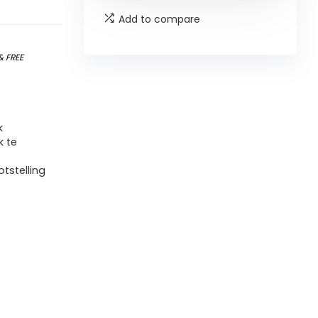
Add to compare
&
FREE
k
k te
tstelling