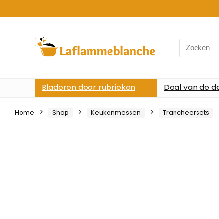
Search
for:
Bladeren door rubrieken
Deal van de d
Home
Shop
Keukenmessen
Trancheersets