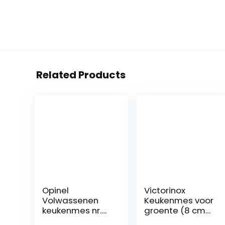
Related Products
Opinel
Victorinox
Volwassenen
Keukenmes voor
keukenmes nr.
groente (8 cm
113, roestvrij
lemmet, antislip