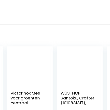
Victorinox Mes
WÜSTHOF
voor groenten,
Santoku, Crafter
centraal
(1010831317),
puntblad, nylon,
lemmet van 17