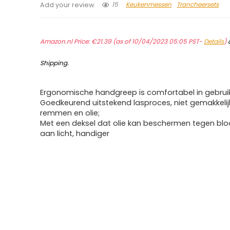
15
Keukenmessen
Trancheersets
Add your review
Amazon.nl Price:
€
21.39
(as of 10/04/2023 05:05 PST-
Details
)
Shipping
.
Ergonomische handgreep is comfortabel in gebrui
Goedkeurend uitstekend lasproces, niet gemakkelij
remmen en olie;
Met een deksel dat olie kan beschermen tegen bloo
aan licht, handiger