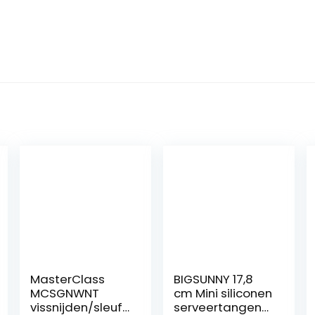
MasterClass
BIGSUNNY 17,8
MCSGNWNT
cm Mini siliconen
vissnijden/sleuf
serveertangens