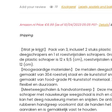
19
Kookgerei
Lepels, spatels and ba
Add your review
Amazon.nl Price:
€
6.99
(as of 10/04/2023 05:05 PST-
Details
)
Shipping
.
【Wat je krijgt】 Pack van 3, inclusief 2 stuks plastic
deegschrapers en 1 st roestvrijstalen schrapers. G
de plastic schraper is 12 x 9,5 (cm), roestvrijstalen sn
12 (cm).
【Hoogwaardige materialen】 De metalen deegsch
gemaakt van 304 roestvrij staal en de kunststof sni
gemaakt van food-grade PE-kunststof materiaal. Ze 
flexibel en duurzaam.
【Meetweegschalen & handvatontwerp 】 Deze me
schraper met nauwkeurige weegschaal is inch en 
kan het deeg nauwkeurig meten en snijden. De anti
rubberen handgreep voorkomt dat de handen het
aanraken en is gemakkelijk vast te houden.