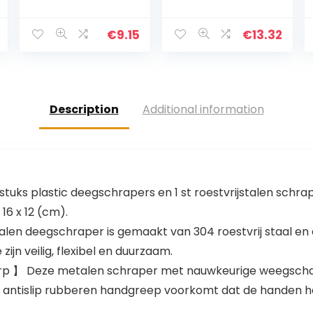
draaier met
et 7 Inch ORANJE
zachte
handgreep, niet
€
9.15
€
13.32
Stick veilig nylon,
zwart
Description
Additional information
2 stuks plastic deegschrapers en 1 st roestvrijstalen schr
s 16 x 12 (cm).
 deegschraper is gemaakt van 304 roestvrij staal en de
ijn veilig, flexibel en duurzaam.
】 Deze metalen schraper met nauwkeurige weegschaal 
 antislip rubberen handgreep voorkomt dat de handen he