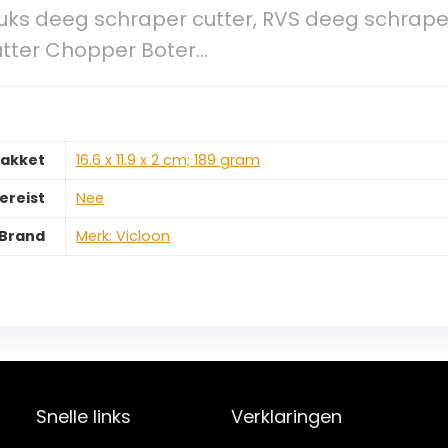
tuks deeg schraper cutter, RVS deeg schrap
utter Chopper Boter…
pakket
‎16.6 x 11.9 x 2 cm; 189 gram
ereist
‎Nee
Brand
Merk: Vicloon
Snelle links
Verklaringen