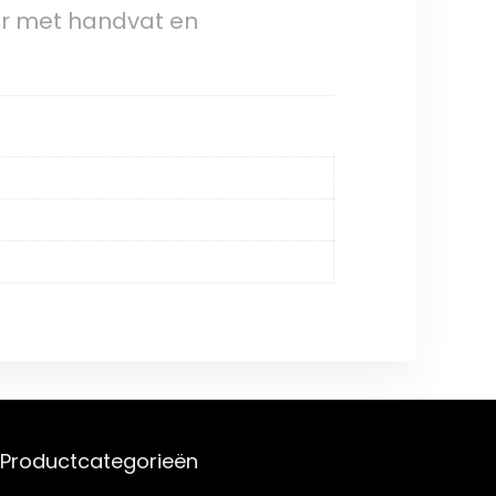
er met handvat en
Productcategorieën