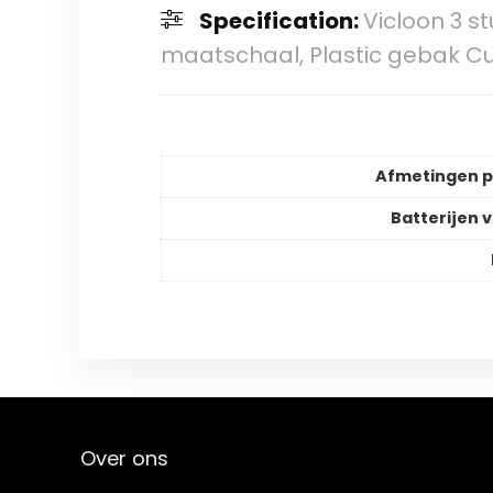
Specification:
Vicloon 3 s
maatschaal, Plastic gebak C
Afmetingen 
Batterijen v
Over ons