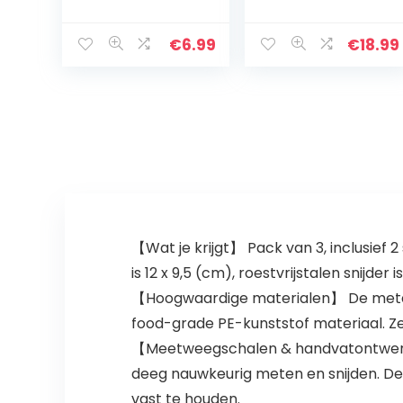
deegsnijder,
Volledige
voor
Siliconen
deegverdeler,
Keukengerei, 11
€
6.99
€
18.99
bakken, brood,
stks Siliconen
cake,
Koken
deegspatel,
Gereedschap
sinaasappel…
Voor Koken…
【Wat je krijgt】 Pack van 3, inclusief 
is 12 x 9,5 (cm), roestvrijstalen snijder i
【Hoogwaardige materialen】 De metalen
food-grade PE-kunststof materiaal. Ze z
【Meetweegschalen & handvatontwerp 
deeg nauwkeurig meten en snijden. De
vast te houden.