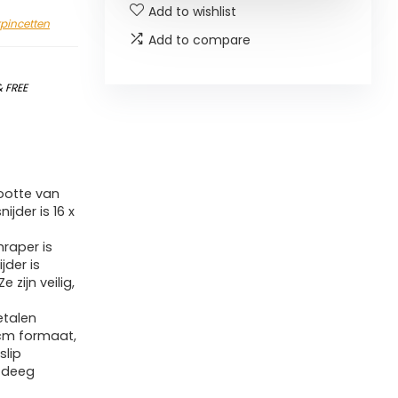
Add to wishlist
kpincetten
Add to compare
&
FREE
rootte van
ijder is 16 x
raper is
jder is
zijn veilig,
talen
cm formaat,
slip
 deeg