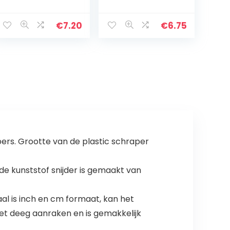
delige set
Siliconen – Fir
Green
€
7.20
€
6.75
apers. Grootte van de plastic schraper
 kunststof snijder is gemaakt van
is inch en cm formaat, kan het
t deeg aanraken en is gemakkelijk