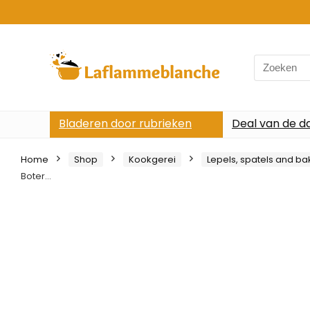
Search
for:
Bladeren door rubrieken
Deal van de d
Home
Shop
Kookgerei
Lepels, spatels and ba
Boter…