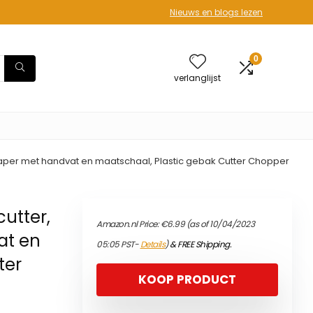
Nieuws en blogs lezen
0
verlanglijst
raper met handvat en maatschaal, Plastic gebak Cutter Chopper
cutter,
Amazon.nl Price:
€
6.99
(as of 10/04/2023
at en
05:05 PST-
Details
)
&
FREE Shipping
.
ter
KOOP PRODUCT