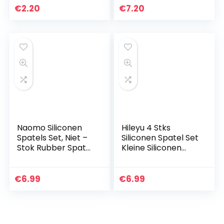
€
2.20
€
7.20
Naomo Siliconen
Hileyu 4 Stks
Spatels Set, Niet –
Siliconen Spatel Set
Stok Rubber Spatel
Kleine Siliconen
Keukenhulp voor
Spatel Mini Jar
Koken, Bakken en
Schraper Make-up
Mixen (5 – Stuks)
Spatel Keuken Mini
€
6.99
€
6.99
Spatel Lotion…