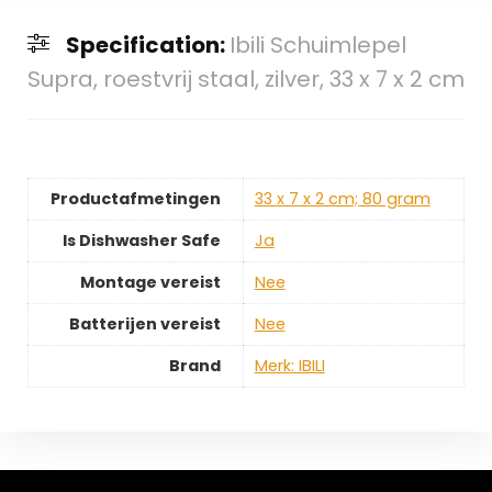
Specification:
Ibili Schuimlepel
Supra, roestvrij staal, zilver, 33 x 7 x 2 cm
Productafmetingen
‎33 x 7 x 2 cm; 80 gram
Is Dishwasher Safe
‎Ja
Montage vereist
‎Nee
Batterijen vereist
‎Nee
Brand
Merk: IBILI