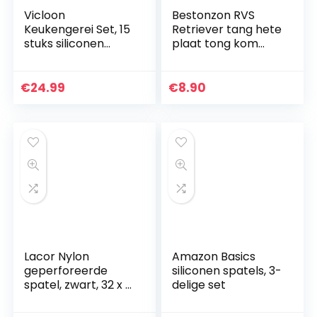
Vicloon
Bestonzon RVS
Keukengerei Set, 15
Retriever tang hete
stuks siliconen
plaat tong kom
kookgerei set,
Pan Dish Gripper
bakspatel set
houder voor hete
inclusief borstel,
gerechten en
€
24.99
€
8.90
spatel,
keuken te
antiaanbaklaag
gebruiken…
en…
Lacor Nylon
Amazon Basics
geperforeerde
siliconen spatels, 3-
spatel, zwart, 32 x 9
delige set
x 30 cm