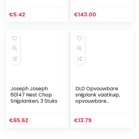
Snijmat Mat Mat
Snijplank
Bord –
Aanpasbare
Antislipoppervlak –
ZHAOFENGMING
€
5.42
€
143.00
Markeringgeleiders
(Kleur: Zilver, Maat:
voor nauwkeurig…
D600×800mm×1.5
mm)
Joseph Joseph
DLD Opvouwbare
60147 Nest Chop
snijplank vaatkuip,
Snijplanken, 3 Stuks
opvouwbare
afvoermand
vergiet met
stekker,
€
65.62
€
13.79
multifunctionele
snijplank voor
wassen en…