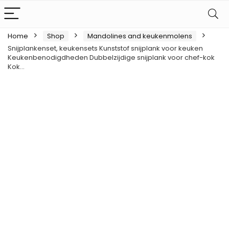
Home
Shop
Mandolines and keukenmolens
Snijplankenset, keukensets Kunststof snijplank voor keuken
Keukenbenodigdheden Dubbelzijdige snijplank voor chef-kok
Kok…