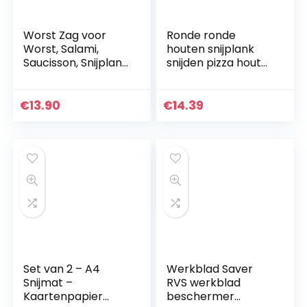
Worst Zag voor
Ronde ronde
Worst, Salami,
houten snijplank
Saucisson, Snijplank
snijden pizza hout
– Houten voor
dubbelzijdig 30cm
rechtshandigen
€
13.90
€
14.39
Set van 2 – A4
Werkblad Saver
Snijmat –
RVS werkblad
Kaartenpapier
beschermer