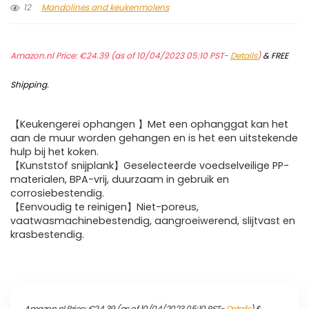
12
Mandolines and keukenmolens
Amazon.nl Price:
€
24.39
(as of 10/04/2023 05:10 PST-
Details
)
&
FREE
Shipping
.
【Keukengerei ophangen 】Met een ophanggat kan het
aan de muur worden gehangen en is het een uitstekende
hulp bij het koken.
【Kunststof snijplank】Geselecteerde voedselveilige PP-
materialen, BPA-vrij, duurzaam in gebruik en
corrosiebestendig.
【Eenvoudig te reinigen】Niet-poreus,
vaatwasmachinebestendig, aangroeiwerend, slijtvast en
krasbestendig.
Amazon.nl Price:
€
24.39
(as of 10/04/2023 05:10 PST-
Details
)
&