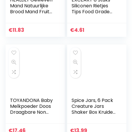
Mand Natuurlijke
Siliconen Rietjes
Brood Mand Fruit
Tips Food Grade
Groente Mand
Herbruikbare Tip
Snack Gebak
Cover Anti-
Voedsel Lade Voor
Brandwonden
€
11.83
€
4.61
Keuken Restaurant
Koude Rietjes
Aanrecht…
Cover Bescherm…
TOYANDONA Baby
Spice Jars, 6 Pack
Melkpoeder Doos
Creature Jars
Draagbare Non
Shaker Box Kruiden
Spill Melk Formule
Doos Spice Rack
Verzegeld
Spice Storage Fles
Opbergdoos Met
Jars Zout Peper
€
17.46
€
13.99