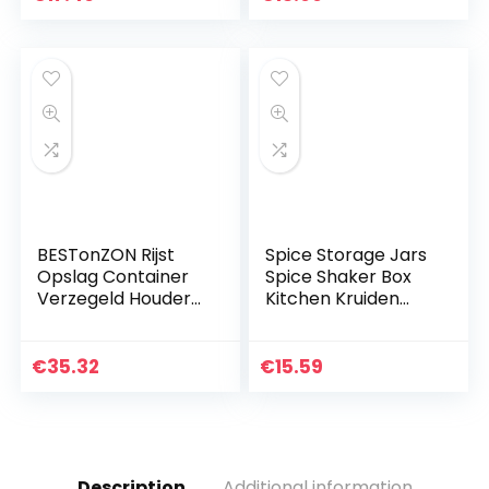
Scoop Baby Snoep
Cumin Powder Box…
Fruit Snack…
BESTonZON Rijst
Spice Storage Jars
Opslag Container
Spice Shaker Box
Verzegeld Houder
Kitchen Kruiden
Bin Dispenser
Opslag Jar
Perfect Voor Rijst
Zoutpeper
Meel Granen Suiker
Creating
€
35.32
€
15.59
Droog Voedsel…
Containers Wit
Description
Additional information