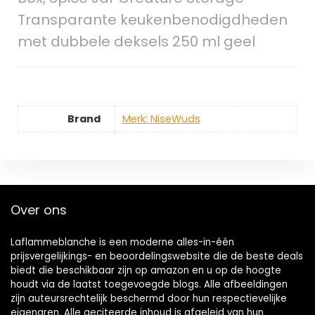
Transparante keukenbenodigdheden
met dubbele deksels 250 ml geel
Brand
Merk: NiseWuds
Over ons
Laflammeblanche is een moderne alles-in-één
prijsvergelijkings- en beoordelingswebsite die de beste deals
biedt die beschikbaar zijn op amazon en u op de hoogte
houdt via de laatst toegevoegde blogs. Alle afbeeldingen
zijn auteursrechtelijk beschermd door hun respectievelijke
eigenaren. Alle geciteerde inhoud is afgeleid van hun