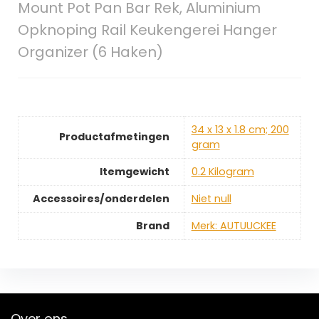
Mount Pot Pan Bar Rek, Aluminium
Opknoping Rail Keukengerei Hanger
Organizer (6 Haken)
‎34 x 13 x 1.8 cm; 200
Productafmetingen
gram
Itemgewicht
‎0.2 Kilogram
Accessoires/onderdelen
‎Niet null
Brand
Merk: AUTUUCKEE
Over ons