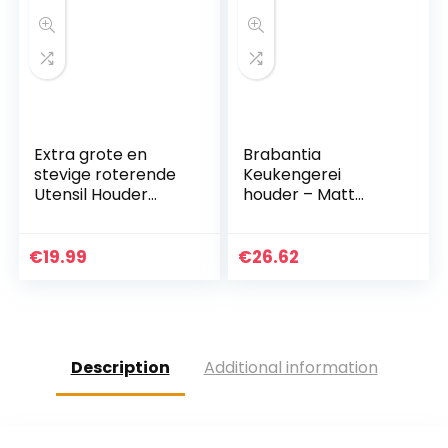
Extra grote en
Brabantia
stevige roterende
Keukengerei
Utensil Houder
houder – Matt
Caddy met No-Tip
Steel
Weighted Base,
Verwijderbare
€
19.99
€
26.62
Divider, en Gripped
Insert…
Description
Additional information