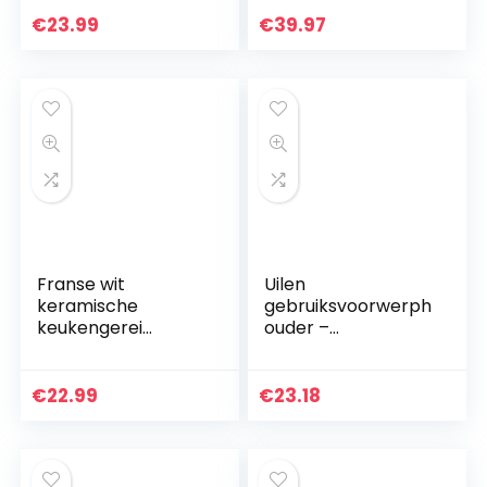
houder roestvrij
Gebruiksvoorwerp
staal
Caddy Houder
€
23.99
€
39.97
Bestek Organizer
voor Eetstokjes
Vorken…
Franse wit
Uilen
keramische
gebruiksvoorwerph
keukengerei
ouder –
houder – Vintage
decoratieve
stijl keukengerei
keukengerei
Caddy – Antiek
houder van
€
22.99
€
23.18
design kookgerei
keramiek
organisator…
kookgerei houder –
bestek organizer –
servies…