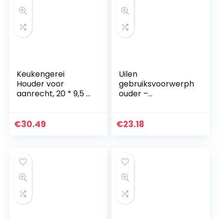
Keukengerei
Uilen
Houder voor
gebruiksvoorwerph
aanrecht, 20 * 9,5 *
ouder –
16cm Keuken
decoratieve
Servies Eetstokjes
keukengerei
Lepel Vork
houder van
€
30.49
€
23.18
Afvoerrek
keramiek
Organizer Opslag
kookgerei houder –
Bestek…
bestek organizer –
servies…