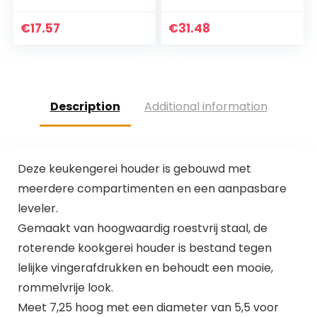
Crock Spatel
keukengerei altijd
Houder Messenblok
binnen handbereik
€
17.57
€
31.48
Keukenmes
Houder…
Description
Additional information
Deze keukengerei houder is gebouwd met
meerdere compartimenten en een aanpasbare
leveler.
Gemaakt van hoogwaardig roestvrij staal, de
roterende kookgerei houder is bestand tegen
lelijke vingerafdrukken en behoudt een mooie,
rommelvrije look.
Meet 7,25 hoog met een diameter van 5,5 voor