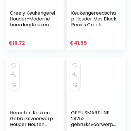
Creely Keukengerei
Keukengereedscha
Houder-Moderne
p Houder Mes Block
boerderij Keuken
Renics Crock
Decor-Wit en
Organiseren Met
Zwart
Afvoerlade Voor
Gebruiksvoorwerp
Easy Cleaning
€
16.72
€
41.99
Crock-Vintage
Countertop
Organizer-
Renicsilizer
Keuken…
Hemoton Keuken
GEFU SMARTLINE
Gebruiksvoorwerp
29252
Houder Houten
gebruiksvoorwerpe
Gebruiksvoorwerp
n, belangrijk