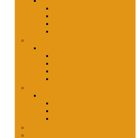
Keukenmessen
Hakmessen
Keukenmessensets
Koksmessen
Trancheersets
Kookgerei
Kookgerei
Lepels, spatels and bakpincetten
Pureepers
Schuimspanen
Stampers
Snijplanken, -matten and -sets
Snijplanken, -matten and -sets
Broodplanken
Hakplanken
Werkbladbeschermers
Aardappelsnijmachines
Mandolines and keukenmolens