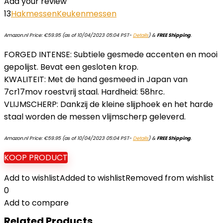
Add your review
13
Hakmessen
Keukenmessen
Amazon.nl Price:
€
59.95
(as of 10/04/2023 05:04 PST-
Details
)
&
FREE Shipping
.
FORGED INTENSE: Subtiele gesmede accenten en mooi
gepolijst. Bevat een gesloten krop.
KWALITEIT: Met de hand gesmeed in Japan van
7cr17mov roestvrij staal. Hardheid: 58hrc.
VLIJMSCHERP: Dankzij de kleine slijphoek en het harde
staal worden de messen vlijmscherp geleverd.
Amazon.nl Price:
€
59.95
(as of 10/04/2023 05:04 PST-
Details
)
&
FREE Shipping
.
KOOP PRODUCT
Add to wishlist
Added to wishlist
Removed from wishlist
0
Add to compare
Related Products