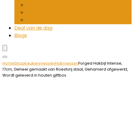
Pepermolens
Rietjesdispenser
Tandenstokerhouders
Deal van de dag
Blogs
Home
Shop
Keukenmessen
Hakmessen
Forged Hakbijl Intense,
17cm, Geheel gemaakt van Roestvrij staal, Gehamerd afgewerkt,
Wordt geleverd in houten giftbox