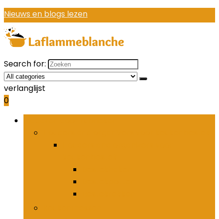
Nieuws en blogs lezen
Search for:
verlanglijst
0
Bladeren door rubrieken
Houders and organizers voor keukenbestek
Houders and organizers voor
keukenbestek
Bestekhaken
Bestekpotten
Bestekrekken
Keukenmessen