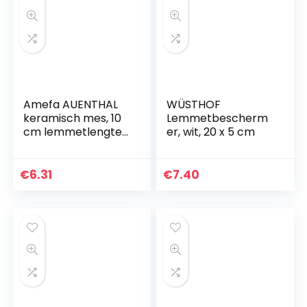
Amefa AUENTHAL
WÜSTHOF
keramisch mes, 10
Lemmetbescherm
cm lemmetlengte,
er, wit, 20 x 5 cm
wit lemmet van
keramiek, extreem
scherp,
€
6.31
€
7.40
ergonomische
greep zwart…