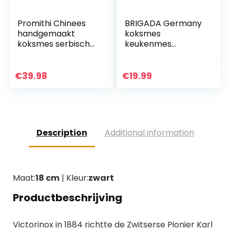
Promithi Chinees
BRIGADA Germany
handgemaakt
koksmes
koksmes serbisch
keukenmes
slagermes
universeel mes van
uitbenen mes
hoogwaardig
santoku mes
roestvrij staal 20
€
39.98
€
19.99
vleesmes schilmes
cm incl. elegante
universeel mes…
messenslijper…
Description
Additional information
Maat:
18 cm
| Kleur:
zwart
Productbeschrijving
Victorinox in 1884 richtte de Zwitserse Pionier Karl