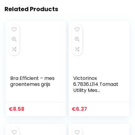
Related Products
Bra Efficient – mes
Victorinox
groentemes grijs
6.7836.L114 Tomaat
Utility Mes
Gekartelde Rand
Groen, 11 cm
€
8.58
€
6.37