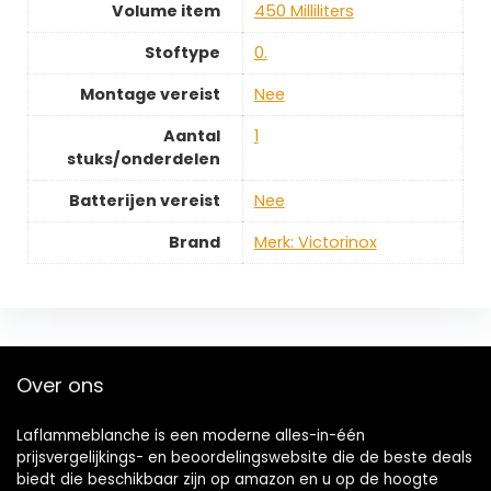
Volume item
‎450 Milliliters
Stoftype
‎0.
Montage vereist
‎Nee
Aantal
‎1
stuks/onderdelen
Batterijen vereist
‎Nee
Brand
Merk: Victorinox
Over ons
Laflammeblanche is een moderne alles-in-één
prijsvergelijkings- en beoordelingswebsite die de beste deals
biedt die beschikbaar zijn op amazon en u op de hoogte