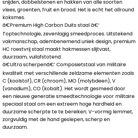
snijden, dobbelstenen en hakken van alle soorten
vlees, groenten, fruit en brood. Het is echt het allround
koksmes.
ã€Premium High Carbon Duits staal ã€‘
Toptechnologie, zevenlagig smeedproces. Uitstekend
vakmanschap, adembenemend uniek design, premium
HC roestvrij staal maakt hakmessen slijtvast,
duurzaam, vuilafstotend.
ã€Ultra scherpenã€‘ Composietstaal van militaire
kwaliteit met verschillende zeldzame elementen zoals
C (koolstof), CR (chroom), MO (molybdeen), V
(vanadium), CO (kobalt). Het wordt gesmeed door
een nieuwe generatie smeedtechnologie voor militaire
speciaal staal om een extreem hoge hardheid en
duurzame scherpte te te bereiken. V-vormig lemmet,
zorgvuldig met de hand geslepen, scherp en
duurzaam.