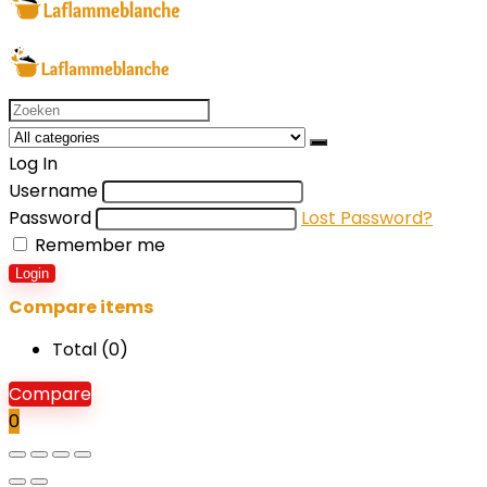
Search
for:
Log In
Username
Password
Lost Password?
Remember me
Login
Compare items
Total (
0
)
Compare
0