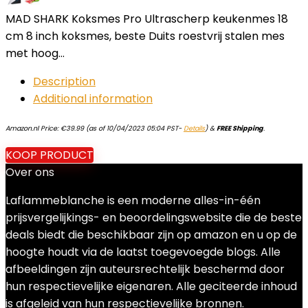
MAD SHARK Koksmes Pro Ultrascherp keukenmes 18
cm 8 inch koksmes, beste Duits roestvrij stalen mes
met hoog…
Description
Additional information
Amazon.nl Price:
€
39.99
(as of 10/04/2023 05:04 PST-
Details
)
&
FREE Shipping
.
KOOP PRODUCT
Over ons
Laflammeblanche is een moderne alles-in-één
prijsvergelijkings- en beoordelingswebsite die de beste
deals biedt die beschikbaar zijn op amazon en u op de
hoogte houdt via de laatst toegevoegde blogs. Alle
afbeeldingen zijn auteursrechtelijk beschermd door
hun respectievelijke eigenaren. Alle geciteerde inhoud
is afgeleid van hun respectievelijke bronnen.