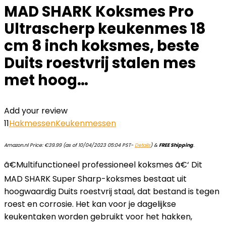
MAD SHARK Koksmes Pro
Ultrascherp keukenmes 18
cm 8 inch koksmes, beste
Duits roestvrij stalen mes
met hoog…
Add your review
11
Hakmessen
Keukenmessen
Amazon.nl Price:
€
39.99
(as of 10/04/2023 05:04 PST-
Details
)
&
FREE Shipping
.
ã€Multifunctioneel professioneel koksmes ã€‘ Dit
MAD SHARK Super Sharp-koksmes bestaat uit
hoogwaardig Duits roestvrij staal, dat bestand is tegen
roest en corrosie. Het kan voor je dagelijkse
keukentaken worden gebruikt voor het hakken,