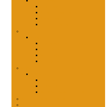
Keukenmessen
Hakmessen
Keukenmessensets
Koksmessen
Trancheersets
Kookgerei
Kookgerei
Lepels, spatels and bakpincetten
Pureepers
Schuimspanen
Stampers
Snijplanken, -matten and -sets
Snijplanken, -matten and -sets
Broodplanken
Hakplanken
Werkbladbeschermers
Aardappelsnijmachines
Mandolines and keukenmolens