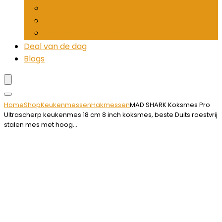
Pepermolens
Rietjesdispenser
Tandenstokerhouders
Deal van de dag
Blogs
Home
Shop
Keukenmessen
Hakmessen
MAD SHARK Koksmes Pro
Ultrascherp keukenmes 18 cm 8 inch koksmes, beste Duits roestvrij
stalen mes met hoog…