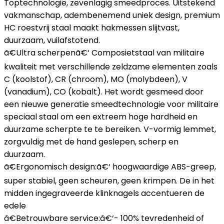
Toptechnologie, zevenlagig smeedproces. Uitstekend
vakmanschap, adembenemend uniek design, premium
HC roestvrij staal maakt hakmessen slijtvast,
duurzaam, vuilafstotend.
ã€Ultra scherpenã€‘ Composietstaal van militaire
kwaliteit met verschillende zeldzame elementen zoals
C (koolstof), CR (chroom), MO (molybdeen), V
(vanadium), CO (kobalt). Het wordt gesmeed door
een nieuwe generatie smeedtechnologie voor militaire
speciaal staal om een extreem hoge hardheid en
duurzame scherpte te te bereiken. V-vormig lemmet,
zorgvuldig met de hand geslepen, scherp en
duurzaam.
ã€Ergonomisch design:ã€‘ hoogwaardige ABS-greep,
super stabiel, geen scheuren, geen krimpen. De in het
midden ingegraveerde klinknagels accentueren de
edele
ã€Betrouwbare service:ã€‘- 100% tevredenheid of