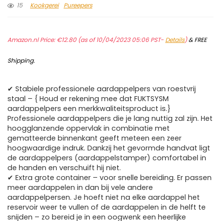
15
Kookgerei
Pureepers
Amazon.nl Price:
€
12.80
(as of 10/04/2023 05:06 PST-
Details
)
&
FREE
Shipping
.
✔ Stabiele professionele aardappelpers van roestvrij
staal – { Houd er rekening mee dat FUKTSYSM
aardappelpers een merkkwaliteitsproduct is.}
Professionele aardappelpers die je lang nuttig zal zijn. Het
hoogglanzende oppervlak in combinatie met
gematteerde binnenkant geeft meteen een zeer
hoogwaardige indruk. Dankzij het gevormde handvat ligt
de aardappelpers (aardappelstamper) comfortabel in
de handen en verschuift hij niet.
✔ Extra grote container – voor snelle bereiding. Er passen
meer aardappelen in dan bij vele andere
aardappelpersen. Je hoeft niet na elke aardappel het
reservoir weer te vullen of de aardappelen in de helft te
snijden – zo bereid je in een oogwenk een heerlijke