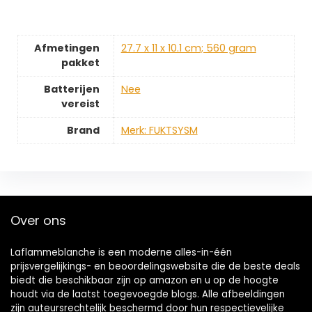
Afmetingen
‎27.7 x 11 x 10.1 cm; 560 gram
pakket
Batterijen
‎Nee
vereist
Brand
Merk: FUKTSYSM
Over ons
Laflammeblanche is een moderne alles-in-één
prijsvergelijkings- en beoordelingswebsite die de beste deals
biedt die beschikbaar zijn op amazon en u op de hoogte
houdt via de laatst toegevoegde blogs. Alle afbeeldingen
zijn auteursrechtelijk beschermd door hun respectievelijke