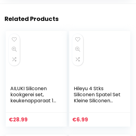
Related Products
AILUKI Siliconen
Hileyu 4 Stks
kookgerei set,
Siliconen Spatel Set
keukenapparaat 17
Kleine Siliconen
stuks
Spatel Mini Jar
keukenhulpen set,
Schraper Make-up
anti-aanbak,
Spatel Keuken Mini
€
28.99
€
6.99
hittebestendige
Spatel Lotion…
siliconen spatel…