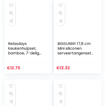
Relaxdays
BIGSUNNY 17,8 cm
Keukenhulpset,
Mini siliconen
bamboe, 7-delig,
serveertangenset
30 cm lang, als
7 Inch ORANJE
kooklepel, set van
houten lepels,
€
12.70
€
13.32
spatel (elk 2) en
saletang…