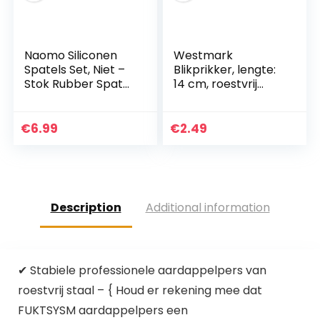
Naomo Siliconen
Westmark
Spatels Set, Niet –
Blikprikker, lengte:
Stok Rubber Spatel
14 cm, roestvrij
Keukenhulp voor
staal/kunststof,
Koken, Bakken en
Gentle, zwart,
Mixen (5 – Stuks)
281022E1
€
6.99
€
2.49
Description
Additional information
✔ Stabiele professionele aardappelpers van
roestvrij staal – { Houd er rekening mee dat
FUKTSYSM aardappelpers een