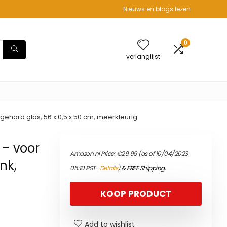
Nieuws en blogs lezen
0
verlanglijst
gehard glas, 56 x 0,5 x 50 cm, meerkleurig
 – voor
Amazon.nl Price:
€
29.99
(as of 10/04/2023
nk,
05:10 PST-
Details
)
&
FREE Shipping
.
KOOP PRODUCT
Add to wishlist