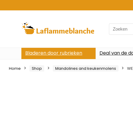
Search
for:
Bladeren door rubrieken
Deal van de d
Home
Shop
Mandolines and keukenmolens
WEN