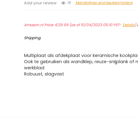
15
Mandolines and keukenmolens
Add your review
Amazon.nl Price:
€
29.99
(as of 10/04/2023 05:10 PST-
Details
)
Shipping
.
Multiplaat als afdekplaat voor keramische kookpla
Ook te gebruiken als wandklep, reuze-snijplank of 
werkblad
Robuust, slagvast