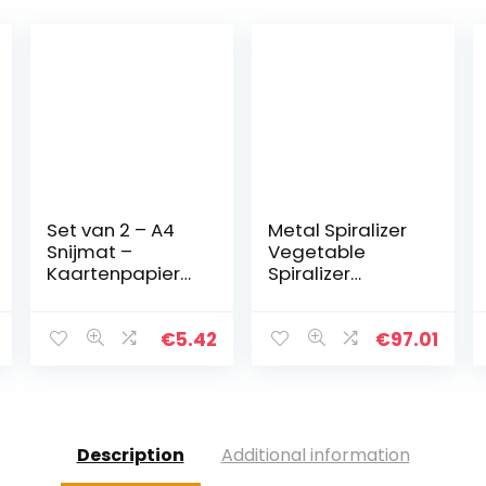
Set van 2 – A4
Metal Spiralizer
Snijmat –
Vegetable
Kaartenpapier
Spiralizer
Snijmat Mat Mat
Vegetable
Bord –
Spiralizer, 3
Antislipoppervla
roestvrijstalen
€
5.42
€
97.01
k –
messen,
Markeringgeleid
handmatige
ers voor
zuigbasis,
nauwkeurig…
Japanse…
Description
Additional information