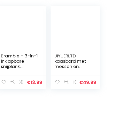
Bramble – 3-in-1
JIYUERLTD
inklapbare
kaasbord met
snijplank,
messen en
wastafel
opener,
afdruiprek en
snijplank,
waskom
bamboe
€
13.99
€
49.99
snijplank,
kaasdiensten,
bordje voor wijn,
kaas, vlees.33…