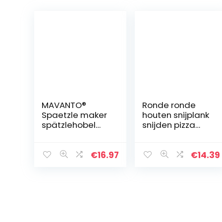
MAVANTO®
Ronde ronde
Spaetzle maker
houten snijplank
spätzlehobel
snijden pizza
van roestvrij
hout
staal voor
dubbelzijdig
zelfgemaakte
30cm
€
16.97
€
14.39
spätzle &
knöpfle –
Vaatwasmachin
ebestendige…