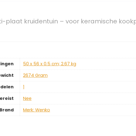
-plaat kruidentuin – voor keramische kookpl
ingen
‎50 x 56 x 0.5 cm; 2.67 kg
ewicht
‎2674 Gram
rdelen
‎1
ereist
‎Nee
Brand
Merk: Wenko