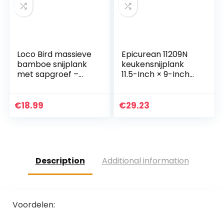
Loco Bird massieve
Epicurean 11209N
bamboe snijplank
keukensnijplank
met sapgroef –
11.5-Inch × 9-Inch
44,8x30x2 cm
NATUURLIJK
grote snijplank van
hout-vlees
€
18.99
€
29.23
snijplank voor de
keuken…
Description
Additional information
Voordelen: