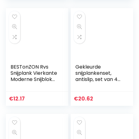
BESTonZON Rvs
Gekleurde
Snijplank Vierkante
snijplankenset,
Moderne Snijblok
antislip, set van 4
Fruit Snijblok voor
kleurgecodeerde
Thuis Keuken
snijplanken,
(15x24x0.2cm)
inclusief standaard
€
12.17
€
20.62
vaatwasmachineb
estendig…