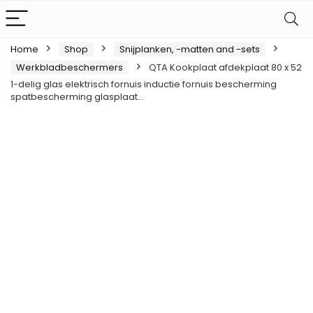
Home
Shop
Snijplanken, -matten and -sets
Werkbladbeschermers
QTA Kookplaat afdekplaat 80 x 52
1-delig glas elektrisch fornuis inductie fornuis bescherming
spatbescherming glasplaat…