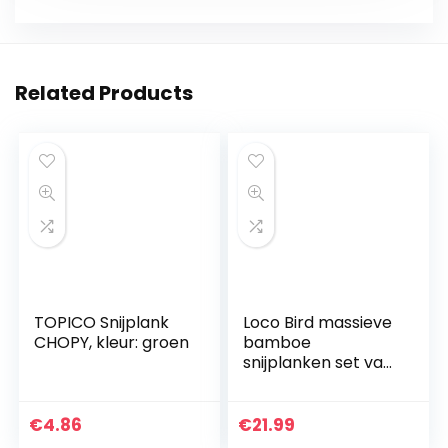
Related Products
TOPICO Snijplank
Loco Bird massieve
CHOPY, kleur: groen
bamboe
snijplanken set van
3-33×22 / 28×22 /
15x22cm – Houten
keuken snijplank –
€
4.86
€
21.99
Houten…