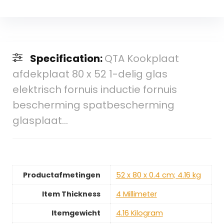
Specification:
QTA Kookplaat
afdekplaat 80 x 52 1-delig glas
elektrisch fornuis inductie fornuis
bescherming spatbescherming
glasplaat…
Productafmetingen
‎52 x 80 x 0.4 cm; 4.16 kg
Item Thickness
‎4 Millimeter
Itemgewicht
‎4.16 Kilogram