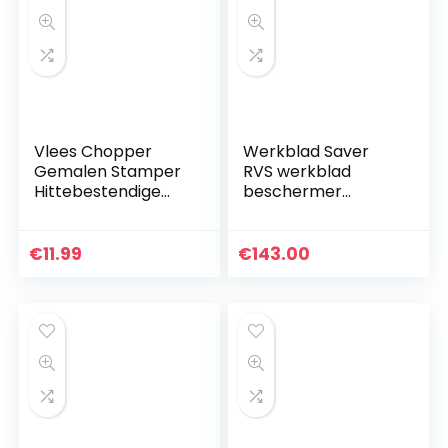
Vlees Chopper
Werkblad Saver
Gemalen Stamper
RVS werkblad
Hittebestendige
beschermer
Stamper Chopper
Snijplank
Hamburger Vlees
Aanpasbare
Chopper Stamper
ZHAOFENGMING
€
11.99
€
143.00
Chopping Tool
(Kleur: Zilver, Maat:
D600×800mm×1.5
mm)