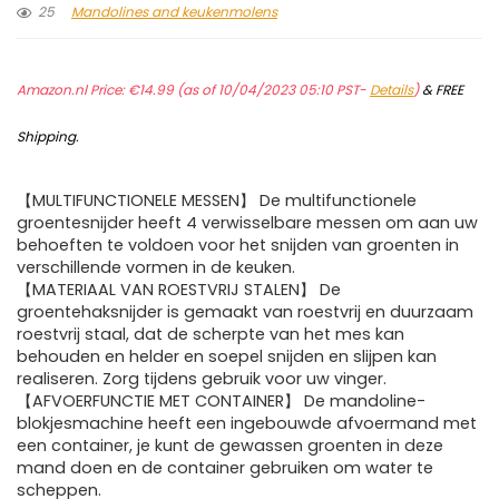
25
Mandolines and keukenmolens
Amazon.nl Price:
€
14.99
(as of 10/04/2023 05:10 PST-
Details
)
&
FREE
Shipping
.
【MULTIFUNCTIONELE MESSEN】 De multifunctionele
groentesnijder heeft 4 verwisselbare messen om aan uw
behoeften te voldoen voor het snijden van groenten in
verschillende vormen in de keuken.
【MATERIAAL VAN ROESTVRIJ STALEN】 De
groentehaksnijder is gemaakt van roestvrij en duurzaam
roestvrij staal, dat de scherpte van het mes kan
behouden en helder en soepel snijden en slijpen kan
realiseren. Zorg tijdens gebruik voor uw vinger.
【AFVOERFUNCTIE MET CONTAINER】 De mandoline-
blokjesmachine heeft een ingebouwde afvoermand met
een container, je kunt de gewassen groenten in deze
mand doen en de container gebruiken om water te
scheppen.