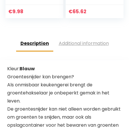
Gereedschap
Camping Supplies
€
9.98
€
65.62
Survival Tools…
Description
Additional information
Kleur:
Blauw
Groentesnijder kan brengen?
Als onmisbaar keukengerei brengt de
groentehakselaar je onbeperkt gemak in het
leven.
De groentesnijder kan niet alleen worden gebruikt
om groenten te snijden, maar ook als
opslagcontainer voor het bewaren van groenten