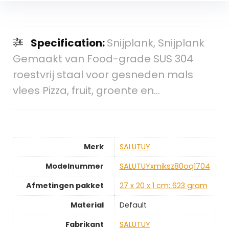
Specification:
Snijplank, Snijplank
Gemaakt van Food-grade SUS 304
roestvrij staal voor gesneden mals
vlees Pizza, fruit, groente en…
Merk
‎SALUTUY
Modelnummer
‎SALUTUYxmiksz80oq1704
Afmetingen pakket
‎27 x 20 x 1 cm; 623 gram
Material
‎Default
Fabrikant
‎SALUTUY