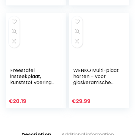
multifunctionele
snijplank voor
wassen en…
Freestafel
WENKO Multi-plaat
insteekplaat,
harten – voor
kunststof voering
glaskeramische
Trimmachine Flip
kookplaten,
Board met
snijplank, gehard
schroeven voor
glas, 56 x 0,5 x 50
€
20.19
€
29.99
alle conventionele
cm, meerkleurig
trimmachines…
Description
Additional information