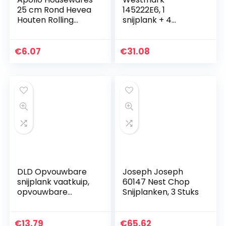
25 cm Rond Hevea
145222E6, 1
Houten Rolling
snijplank + 4
Board
messen, 37×25,5
cm
€
6.07
€
31.08
DLD Opvouwbare
Joseph Joseph
snijplank vaatkuip,
60147 Nest Chop
opvouwbare
Snijplanken, 3 Stuks
afvoermand
vergiet met
stekker,
€
13.79
€
65.62