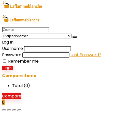
Search
for:
Log In
Username
Password
Lost Password?
Remember me
Login
Compare items
Total (
0
)
Compare
0