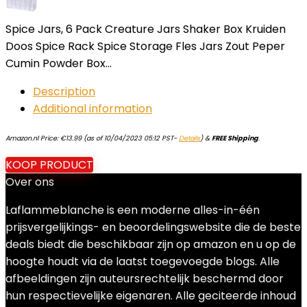
Spice Jars, 6 Pack Creature Jars Shaker Box Kruiden
Doos Spice Rack Spice Storage Fles Jars Zout Peper
Cumin Powder Box…
Description
Additional information
Amazon.nl Price:
€
13.99
(as of 10/04/2023 05:12 PST-
Details
)
&
FREE Shipping
.
KOOP PRODUCT
Over ons
Laflammeblanche is een moderne alles-in-één
prijsvergelijkings- en beoordelingswebsite die de beste
deals biedt die beschikbaar zijn op amazon en u op de
hoogte houdt via de laatst toegevoegde blogs. Alle
afbeeldingen zijn auteursrechtelijk beschermd door
hun respectievelijke eigenaren. Alle geciteerde inhoud