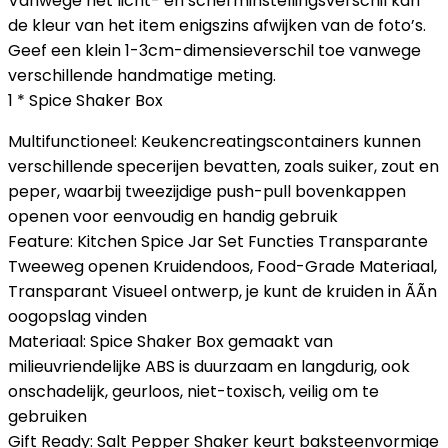
Vanwege het licht- en scherminstellingsverschil kan
de kleur van het item enigszins afwijken van de foto’s.
Geef een klein 1-3cm-dimensieverschil toe vanwege
verschillende handmatige meting.
1 * Spice Shaker Box
Multifunctioneel: Keukencreatingscontainers kunnen
verschillende specerijen bevatten, zoals suiker, zout en
peper, waarbij tweezijdige push-pull bovenkappen
openen voor eenvoudig en handig gebruik
Feature: Kitchen Spice Jar Set Functies Transparante
Tweeweg openen Kruidendoos, Food-Grade Materiaal,
Transparant Visueel ontwerp, je kunt de kruiden in ÃÃn
oogopslag vinden
Materiaal: Spice Shaker Box gemaakt van
milieuvriendelijke ABS is duurzaam en langdurig, ook
onschadelijk, geurloos, niet-toxisch, veilig om te
gebruiken
Gift Ready: Salt Pepper Shaker keurt baksteenvormige