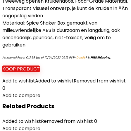
Tweeweg openen Kruidendoos, Food-Grade Materiaal,
Transparant Visueel ontwerp, je kunt de kruiden in ÃÃn
oogopslag vinden
Materiaal: Spice Shaker Box gemaakt van
milieuvriendelijke ABS is duurzaam en langdurig, ook
onschadelijk, geurloos, niet-toxisch, veilig om te
gebruiken
Amazon.nl Price:
€
13.99
(as of 10/04/2023 05:12 PST-
Details
)
&
FREE Shipping
.
KOOP PRODUCT
Add to wishlist
Added to wishlist
Removed from wishlist
0
Add to compare
Related Products
Added to wishlist
Removed from wishlist
0
Add to compare