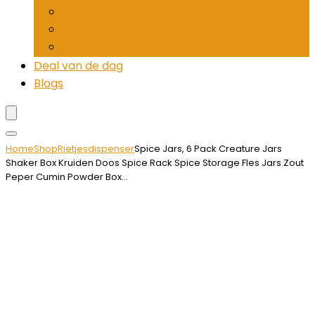
Pepermolens
Rietjesdispenser
Tandenstokerhouders
Deal van de dag
Blogs
Home
Shop
Rietjesdispenser
Spice Jars, 6 Pack Creature Jars
Shaker Box Kruiden Doos Spice Rack Spice Storage Fles Jars Zout
Peper Cumin Powder Box…