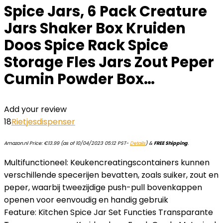
Spice Jars, 6 Pack Creature
Jars Shaker Box Kruiden
Doos Spice Rack Spice
Storage Fles Jars Zout Peper
Cumin Powder Box…
Add your review
18
Rietjesdispenser
Amazon.nl Price:
€
13.99
(as of 10/04/2023 05:12 PST-
Details
)
&
FREE Shipping
.
Multifunctioneel: Keukencreatingscontainers kunnen
verschillende specerijen bevatten, zoals suiker, zout en
peper, waarbij tweezijdige push-pull bovenkappen
openen voor eenvoudig en handig gebruik
Feature: Kitchen Spice Jar Set Functies Transparante