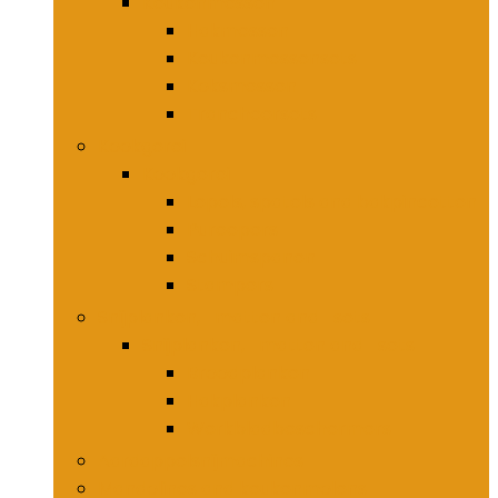
Keukenmessen
Hakmessen
Keukenmessensets
Koksmessen
Trancheersets
Kookgerei
Kookgerei
Lepels, spatels and bakpincetten
Pureepers
Schuimspanen
Stampers
Snijplanken, -matten and -sets
Snijplanken, -matten and -sets
Broodplanken
Hakplanken
Werkbladbeschermers
Aardappelsnijmachines
Mandolines and keukenmolens