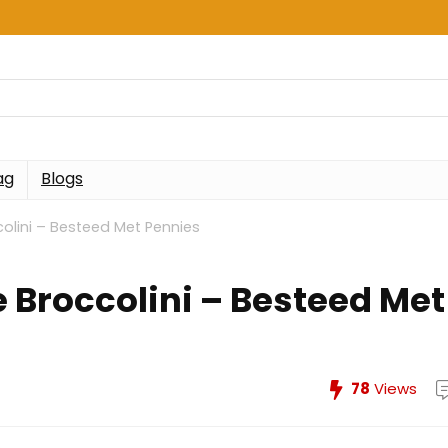
ag
Blogs
olini – Besteed Met Pennies
 Broccolini – Besteed Met
78
Views