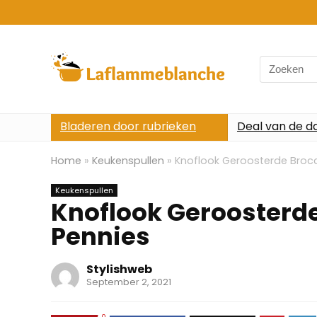
Search
for:
Bladeren door rubrieken
Deal van de d
Home
»
Keukenspullen
»
Knoflook Geroosterde Brocc
Keukenspullen
Knoflook Geroosterde
Pennies
Stylishweb
September 2, 2021