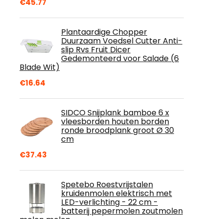
€
45.77
Plantaardige Chopper
Duurzaam Voedsel Cutter Anti-
slip Rvs Fruit Dicer
Gedemonteerd voor Salade (6
Blade Wit)
€
16.64
SIDCO Snijplank bamboe 6 x
vleesborden houten borden
ronde broodplank groot Ø 30
cm
€
37.43
Spetebo Roestvrijstalen
kruidenmolen elektrisch met
LED-verlichting - 22 cm -
batterij pepermolen zoutmolen